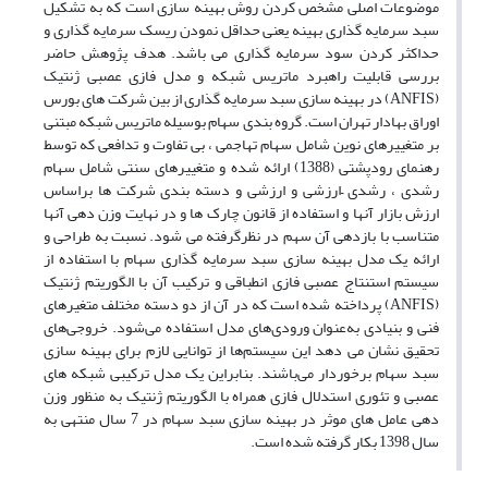
موضوعات اصلی مشخص کردن روش بهینه سازی است که به تشکیل
سبد سرمایه گذاری بهینه یعنی حداقل نمودن ریسک سرمایه گذاری و
حداکثر کردن سود سرمایه گذاری می باشد. هدف پژوهش حاضر
بررسی قابلیت راهبرد ماتریس شبکه و مدل فازی عصبی ژنتیک
(ANFIS) در بهینه سازی سبد سرمایه گذاری از بین شرکت های بورس
اوراق بهادار تهران است. گروه بندی سهام بوسیله ماتریس شبکه مبتنی
بر متغییرهای نوین شامل سهام تهاجمی ، بی تفاوت و تدافعی که توسط
رهنمای رودپشتی (1388) ارائه شده و متغییرهای سنتی شامل سهام
رشدی ، رشدی –ارزشی و ارزشی و دسته بندی شرکت ها براساس
ارزش بازار آنها و استفاده از قانون چارک ها و در نهایت وزن دهی آنها
متناسب با بازدهی آن سهم در نظرگرفته می شود. نسبت به طراحی و
ارائه یک مدل بهینه سازی سبد سرمایه گذاری سهام با استفاده از
سیستم استنتاج عصبی فازی انطباقی و ترکیب آن با الگوریتم ژنتیک
(ANFIS) پرداخته شده است که در آن از دو دسته مختلف متغیرهای
فنی و بنیادی به‌عنوان ورودی‌های مدل استفاده می‌شود. خروجی‌های
تحقیق نشان می دهد این سیستم‌ها از توانایی لازم برای بهینه سازی
سبد سهام برخوردار می‌باشند. بنابراین یک مدل ترکیبی شبکه های
عصبی و تئوری استدلال فازی همراه با الگوریتم ژنتیک به منظور وزن
دهی عامل های موثر در بهینه سازی سبد سهام در 7 سال منتهی به
سال 1398 بکار گرفته شده است.