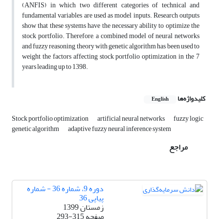
(ANFIS) in which two different categories of technical and
fundamental variables are used as model inputs. Research outputs
show that these systems have the necessary ability to optimize the
stock portfolio. Therefore, a combined model of neural networks
and fuzzy reasoning theory with genetic algorithm has been used to
weight the factors affecting stock portfolio optimization in the 7
years leading up to 1398.
کلیدواژه‌ها
English
Stock portfolio optimization
artificial neural networks
fuzzy logic
genetic algorithm
adaptive fuzzy neural inference system
مراجع
دوره 9، شماره 36 - شماره
پیاپی 36
زمستان 1399
صفحه
293-315