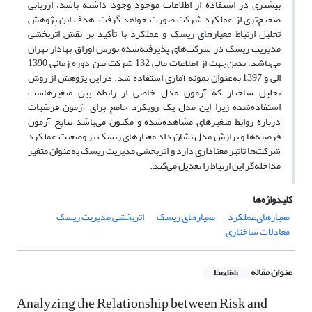
بیشتری در استفاده از اطلاعات موجود وجود داشته باشد، ارزیابی
صحیح‌تری از عملکرد شرکت صورت خواهد گرفت. هدف این پژوهش
تحلیل ارتباط معیار‌های ریسک و عملکرد با تأکید بر نقش اثربخشی
مدیریت ریسک در شرکت‌های پذیرفته‌شده بورس اوراق بهادار تهران
می‌باشد. بدین‌جهت از اطلاعات مالی 132 شرکت بین دوره زمانی 1390
الی و 1397 به‌عنوان نمونه آماری استفاده شد. در این پژوهش از روش
تحلیل ساختار که آزمون مدل خاصی از رابطه بین متغیرهاست
استفاده‌شده زیرا این مدل یک رویکرد جامع برای آزمون فرضیات
درباره روابط متغیرهای مشاهده‌شده و مکنون می‌باشد نتایج آزمون
فرضیه‌ها و برازش مدل نشان داد معیار‌های ریسک بر وضعیت عملکرد
شرکت‌ها تاثیر معناداری دارد و اثربخشی مدیریت ریسک به‌عنوان متغیر
مداخله‌گر این ارتباط را تعدیل می‌کند.
کلیدواژه‌ها
معیار‌های‌عملکرد
معیار‌های ریسک
اثربخشی مدیریت ریسک
معادلات ساختاری
عنوان مقاله
English
Analyzing the Relationship between Risk and