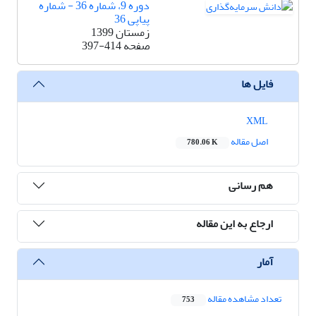
دوره 9، شماره 36 - شماره
پیاپی 36
زمستان 1399
صفحه
397-414
فایل ها
XML
اصل مقاله
780.06 K
هم رسانی
ارجاع به این مقاله
آمار
تعداد مشاهده مقاله
753