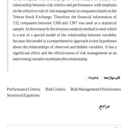
relationship between risk criteria and performance with emphasis
on the effective role of risk management in companies listed on the
Tehran Stock Exchange. Therefore, the financial information of
132 companies between 1390 and 1397 was used as a statistical
sample. In this research, the structure analysis method is used, which
is a test of a special model of the relationship between variables,
because this model is a comprehensive approach to test hypotheses
about the relationships of observed and hidden variables. It has a
significant effect and the effectiveness of risk management as an
intervening variable modulates this relationship.
کلیدواژه‌ها
English
Performance Criteria
Risk Criteria
Risk Management Effectiveness
Structural Equations
مراجع