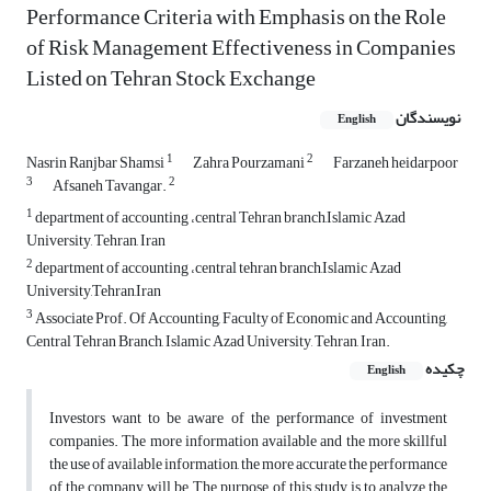
Performance Criteria with Emphasis on the Role
of Risk Management Effectiveness in Companies
Listed on Tehran Stock Exchange
نویسندگان
English
1
2
Nasrin Ranjbar Shamsi
Zahra Pourzamani
Farzaneh heidarpoor
3
2
Afsaneh Tavangar.
1
department of accounting ،central Tehran branch,Islamic Azad
University, Tehran, Iran
2
department of accounting ،central tehran branch,Islamic Azad
University,Tehran,Iran
3
Associate Prof. Of Accounting, Faculty of Economic and Accounting,
Central Tehran Branch, Islamic Azad University, Tehran, Iran.
چکیده
English
Investors want to be aware of the performance of investment
companies. The more information available and the more skillful
the use of available information, the more accurate the performance
of the company will be.The purpose of this study is to analyze the