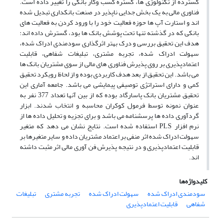
گسترده از تکنولوژی ها، گستره کسب وکار بانکی را تغییر داده است.
فناوری مالی به یک بخش جدایی ناپذیر در صنعت بانکداری تبدیل شده
اند و استارت آپ ها حوزه فعالیت خود را با ورود کردن به فعالیت های
بانکی که در گذشته تنها تحت پوشش بانک ها بود، گسترش داده اند؛
هدف این تحقیق بررسی و درک بهتر اثرگذاری سودمندی ادراک شده،
سهولت ادراک شده، تجربه مشتری، تبلیغات شفاهی، قابلیت
اعتمادپذیری بر روی پذیرش فناوری های مالی از سوی مشتریان بانک ها
می باشد. این تحقیق از بعد هدف کاربردی بوده و از لحاظ رویکرد تحقیق
کمی و دارای استراتژی توصیفی پیمایشی می باشد. جامعه آماری این
تحقیق مشتریان بانک پاسارگاد بوده که از بین آنها تعداد 377 نفر به
عنوان نمونه توسط فرمول کوکران محاسبه و انتخاب شدند. ابزار
گردآوری داده ها پرسشنامه می باشد و برای تجزیه و تحلیل داده ها از
نرم افزار PLS استفاده شده است. نتایج نشان می دهد که متغیر
سهولت ادراک شده اثر منفی بر اعتماد مشتریان داده و سایر متغیرها بر
قابلیت اعتمادپذیری و در نتیجه پذیرش فن آوری مالی اثر مثبت داشته
اند.
کلیدواژه‌ها
سودمندی ادراک شده
سهولت ادراک شده
تجربه مشتری
تبلیغات
شفاهی
قابلیت اعتمادپذیری