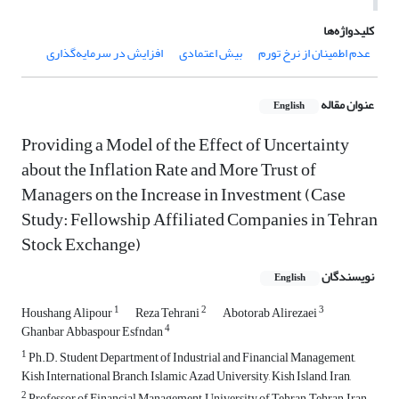
کلیدواژه‌ها
عدم اطمینان از نرخ تورم
بیش اعتمادی
افزایش در سرمایه‌گذاری
عنوان مقاله
English
Providing a Model of the Effect of Uncertainty
about the Inflation Rate and More Trust of
Managers on the Increase in Investment (Case
Study: Fellowship Affiliated Companies in Tehran
Stock Exchange)
نویسندگان
English
1
2
3
Houshang Alipour
Reza Tehrani
Abotorab Alirezaei
4
Ghanbar Abbaspour Esfndan
1
Ph.D. Student Department of Industrial and Financial Management,
Kish International Branch, Islamic Azad University, Kish Island, Iran,
2
Professor of Financial Management, University of Tehran, Tehran, Iran,