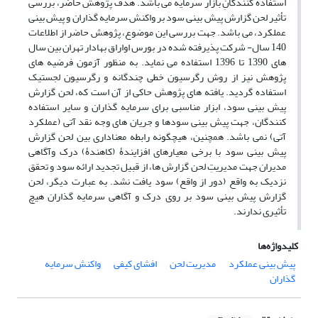
استفاده کنندگانِ بازار سرمایه می باشد. هدف پژوهش حاضر، بررسی
تأثیر لحن گزارش پیش بینی سود بر واکنش سرمایه گذاران و پیش بینی
عملکرد، می باشد. جهت بررسی این موضوع، پژوهش حاضر از اطلاعات
140 سال- شرکت پذیرفته شده در بورس اواراق بهادار تهران بین سال
های 1390 تا 1396 استفاده می نماید. به منظور آزمون فرضیه های
پژوهش نیز از روش رگرسیون خطی چندگانه و رگرسیون لجستیک
استفاده گردید. یافته های پژوهش حاکی از آن است که، لحن گزارش
پیش بینی سود، ابزار مناسبی برای سرمایه گذاران و سایر استفاده
کنندگان، جهت پیش بینی سودها و جریان های وجه نقد آتی (عملکرد
آتی) نمی باشد. همچنین، هیچگونه رابطه معناداری بین لحن گزارش
پیش بینی سود با برخی معیارهای افزایندۀ (کاهندۀ) درک وآگاهی
مدیران جهت مدیریتِ لحن گزارش ها، از قبیل تجدید ارائه سود و تحقق
نزدیک به واقع (دور از واقع) سود یافت نشد. به عبارت دیگر، لحن
گزارش پیش بینی سود بر روی درک و آگاهی سرمایه گذاران هیچ
تأثیری ندارند.
کلیدواژه‌ها
پیش بینی عملکرد
مدیریت لحن
افشای کیفی
واکنش سرمایه
گذاران