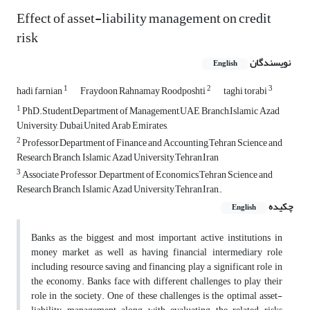
Effect of asset-liability management on credit
risk
نویسندگان
English
1
2
3
hadi farnian
Fraydoon Rahnamay Roodposhti
taghi torabi
1
PhD.Student,Department of Management,UAE Branch,Islamic Azad
University, Dubai,United Arab Emirates,
2
Professor,Department of Finance and Accounting,Tehran Science and
Research Branch, Islamic Azad University,Tehran,Iran
3
Associate Professor, Department of Economics,Tehran Science and
Research Branch, Islamic Azad University,Tehran,Iran,.
چکیده
English
Banks as the biggest and most important active institutions in
money market as well as having financial intermediary role
including resource saving and financing play a significant role in
the economy. Banks face with different challenges to play their
role in the society. One of these challenges is the optimal asset-