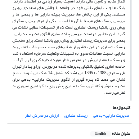
انداز منابع و تأمین مالی دارند اهمیت بسیار زیادی در اقتصاد دارند.
بانک ها جهت ایفای نقش خود در جامعه با چالش های متعددی روبرو
هستند. یکی از این چالش ها، مدیریت بهینه دارایی ها و بدهی ها و
بررسی ریسک های مرتبط با آن ها است . یکی از مهم ترین ریسکهای
پیش روی بانکها ریسک اعتباری است که از تسهیلات اعطایی نشات می
گیرد. این تحقیق درصدد بررسی پیاده سازی الگوی مدیریت دارایی-
بدهی برای مدیریت ریسک اعتباری پیش روی بانکها است. برای سنجش
ریسک اعتباری در این تحقیق از متغیرهای نسبت تسهیلات اعطایی به
دارایی، نسبت مطالبات معوق به تسهیلات وکفایت سرمایه استفاده شد
و ریسک با معیار ارزش در معرض خطر مورد اندازه گیری قرار گرفت.
جامعه آماری تحقیق بانکهای پذیرفته شده در بورس اوراق بهادار تهران
طی سالهای 1388 تا 1395 می‌باشد که شامل 14 بانک می شوند. نتایج
نشان می دهد که بهره گیری از الگوی مدیریت دارایی- بدهی برای
مدیریت موثر و کاهش ریسک اعتباری پیش روی بانکها امری ضروری به
نظر می رسد.
کلیدواژه‌ها
مدیریت دارایی- بدهی
ریسک اعتباری
ارزش در معرض خطر
عنوان مقاله
English