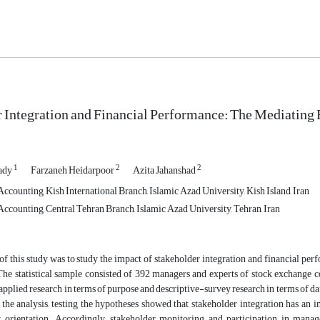
 Integration and Financial Performance: The Mediating 
1
2
2
ady
Farzaneh Heidarpoor
Azita Jahanshad
counting, Kish International Branch, Islamic Azad University, Kish Island, Iran
ccounting, Central Tehran Branch, Islamic Azad University, Tehran, Iran
f this study was to study the impact of stakeholder integration and financial per
 The statistical sample consisted of 392 managers and experts of stock exchang
applied research in terms of purpose and descriptive-survey research in terms of d
f the analysis, testing the hypotheses showed that stakeholder integration has a
ty orientation. Accordingly, stakeholder monitoring and participation in manag