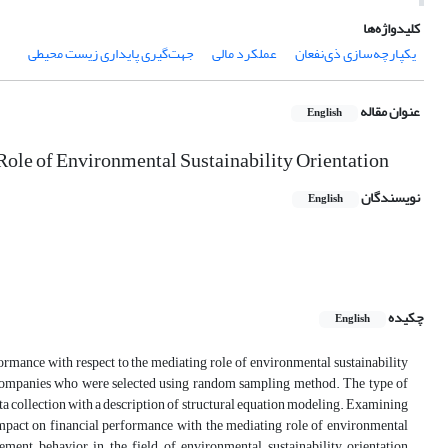
کلیدواژه‌ها
یکپارچه‌سازی ذی‌نفعان
عملکرد مالی
جهت‌گیری پایداری زیست محیطی
عنوان مقاله
English
Role of Environmental Sustainability Orientation
نویسندگان
English
چکیده
English
formance with respect to the mediating role of environmental sustainability
e companies who were selected using random sampling method. The type of
ata collection with a description of structural equation modeling. Examining
n impact on financial performance with the mediating role of environmental
ement behavior in the field of environmental sustainability orientation