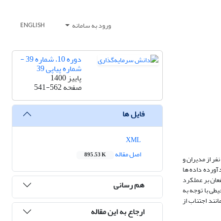
ورود به سامانه
ENGLISH
دوره 10، شماره 39 -
شماره پیاپی 39
پاییز 1400
صفحه
541-562
فایل ها
XML
اصل مقاله
895.53 K
دف از این مقاله، مطالعه تاثیر یکپارچه سازی ذی نفعان و عملکرد مالی با توجه به نقش میانجی گری جهت گیری پایداری زیست محیطی بوده است. نمونه آماری شامل 392 نفر از مدیران و
آورده داده ها
عان بر عملکرد
هم رسانی
طی با توجه به
نند اجتناب از
ارجاع به این مقاله