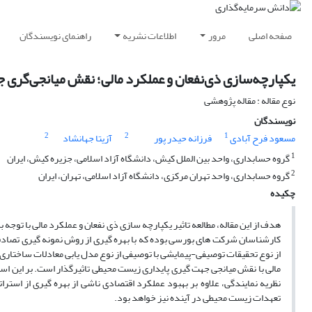
صفحه اصلی
مرور
اطلاعات نشریه
راهنمای نویسندگان
یکپارچه‌سازی ذی‌نفعان و عملکرد مالی؛ نقش میانجی‌گری
نوع مقاله : مقاله پژوهشی
نویسندگان
2
2
1
مسعود فرح آبادی
فرزانه حیدر پور
آزیتا جهانشاد
1
گروه حسابداری، واحد بین الملل کیش، دانشگاه آزاد اسلامی، جزیره کیش، ایران
2
گروه حسابداری، واحد تهران مرکزی، دانشگاه آزاد اسلامی، تهران، ایران
چکیده
کارشناسان شرکت های بورسی بوده که با بهره گیری از روش نمونه گیری تصادف
از نوع تحقیقات توصیفی-پیمایشی با توصیفی از نوع مدل یابی معادلات ساختاری 
مالی با نقش میانجی جهت گیری پایداری زیست محیطی تاثیرگذار است. بر این اس
نظریه نمایندگی، علاوه بر بهبود عملکرد اقتصادی ناشی از بهره گیری از استرا
تعهدات زیست محیطی در آینده نیز خواهد بود.