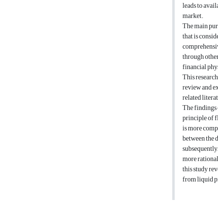
leads to avai
market.
The main purp
that is consid
comprehensive
through other
financial phy
This research
review and ex
related litera
The findings o
principle of f
is more compr
between the d
subsequently,
more rationall
this study rev
from liquid p