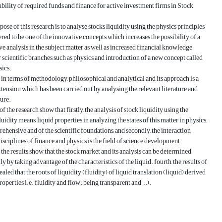
lability of required funds and finance for active investment firms in Stock
ose of this research is to analyse stocks liquidity using the physics principles
ered to be one of the innovative concepts which increases the possibility of a
 analysis in the subject matter as well as increased financial knowledge
 scientific branches such as physics and introduction of a new concept called
sics.
 in terms of methodology, philosophical and analytical and its approach is a
tension which has been carried out by analysing the relevant literature and
ture.
f the research show that firstly, the analysis of stock liquidity using the
luidity means, liquid properties in analyzing the states of this matter in physics,
ehensive and of the scientific foundations, and secondly, the interaction
isciplines of finance and physics is the field of science development.
 the results show that the stock market and its analysis can be determined
y by taking advantage of the characteristics of the liquid. fourth, the results of
ealed that the roots of liquidity (fluidity) of liquid translation (liquid) derived
roperties i.e. fluidity and flow. being transparent and …).