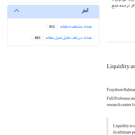
بهره‌گیری از ویژگی‌های مایع بودن مواد، منطقی‌تر تعیین کرد. رابعاً نتایج این پژوهش آشکار نمود که ریشه واژه‌های نقد شوندگی(Liqudation) ونقدینگی (liquidity)از ترجمه مایع
آمار
تعداد مشاهده مقاله
652
تعداد دریافت فایل اصل مقاله
865
Liquidity an
Fraydoon Rahna
Full Professor a
research center f
Liquidity is 
its ultimate 