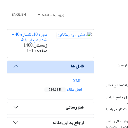
ورود به سامانه
ENGLISH
دوره 10، شماره 40 -
شماره پیاپی 40
زمستان 1400
صفحه
1-15
ار ساز
فایل ها
XML
 اقتصادی فعال
اصل مقاله
524.21 K
ل جامع دراین
.
هم رسانی
ت تاریخی اجرا
از مبانی علمی
ارجاع به این مقاله
 را می توان با