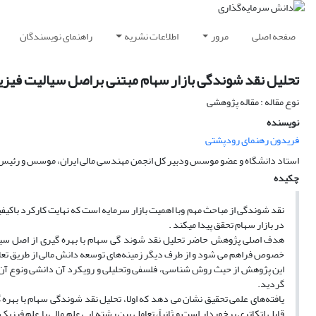
صفحه اصلی
مرور
اطلاعات نشریه
راهنمای نویسندگان
تحلیل نقد شوندگی بازار سهام مبتنی براصل سیالیت فیزی
نوع مقاله : مقاله پژوهشی
نویسنده
فریدون رهنمای رودپشتی
استاد دانشگاه و عضو موسس ودبیر کل انجمن مهندسی مالی ایران، موسس و رئیس 
چکیده
نقد شوندگی از مباحث مهم وبا اهمیت بازار سرمایه است که نهایت کارکرد باکیفی
در بازار سهام تحقق پیدا میکند .
هدف اصلی پژوهش حاضر تحلیل نقد شوند گی سهام با بهره گیری از اصل سیال
خصوص فراهم می شود و از طرف دیگر زمینه‌های توسعه دانش مالی از طریق تعام
این پژوهش از حیث روش شناسی، فلسفی وتحلیلی و رویکرد آن دانشی ونوع آن م
گردید.
یافته‌های علمی تحقیق نشان می دهد که اولا، تحلیل نقد شوندگی سهام با بهره 
قابل اتکاتری برخوردار است و ثانیاً، تعامل بین رشته ایی علم مالی با علم فیزیک