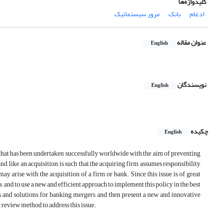
کلیدواژه‌ها
ادغام
بانک
مرور سیستماتیک
عنوان مقاله
English
نویسندگان
English
چکیده
English
r that has been undertaken successfully worldwide with the aim of preventing
, like an acquisition, is such that the acquiring firm assumes responsibility
may arise with the acquisition of a firm or bank. Since this issue is of great
s, and to use a new and efficient approach to implement this policy in the best
ns and solutions for banking mergers and then present a new and innovative
c review method to address this issue.