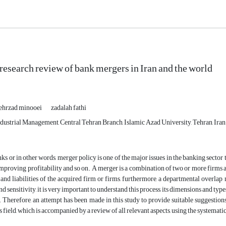
research review of bank mergers in Iran and the world
ehrzad minooei
zadalah fathi
dustrial Management, Central Tehran Branch, Islamic Azad University, Tehran, Iran
ks or in other words, merger policy is one of the major issues in the banking secto
mproving profitability and so on. A merger is a combination of two or more firms and
s and liabilities of the acquired firm or firms, furthermore, a departmental overlap 
 sensitivity, it is very important to understand this process, its dimensions and type
 Therefore, an attempt has been made in this study to provide suitable suggestio
s field, which is accompanied by a review of all relevant aspects, using the systemati