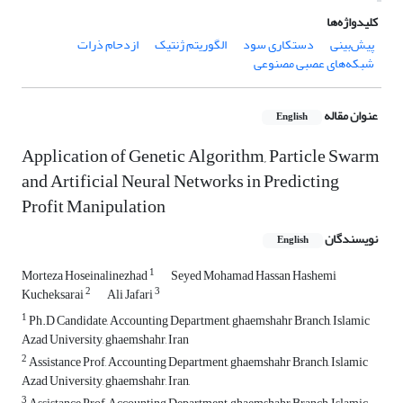
کلیدواژه‌ها
پیش‌بینی
دستکاری سود
الگوریتم ژنتیک
ازدحام ذرات
شبکه‌های عصبی مصنوعی
عنوان مقاله
English
Application of Genetic Algorithm, Particle Swarm
and Artificial Neural Networks in Predicting
Profit Manipulation
نویسندگان
English
1
Morteza Hoseinalinezhad
Seyed Mohamad Hassan Hashemi
2
3
Kucheksarai
Ali Jafari
1
Ph.D Candidate, Accounting Department, ghaemshahr Branch, Islamic
Azad University, ghaemshahr, Iran
2
Assistance Prof, Accounting Department, ghaemshahr Branch, Islamic
Azad University, ghaemshahr, Iran,
3