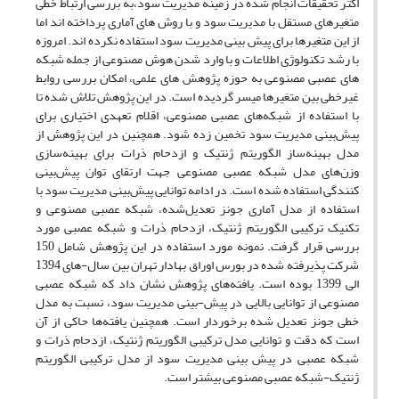
اکثر تحقیقات انجام شده در زمینه مدیریت سود،به بررسی ارتباط خطی
متغیرهای مستقل با مدیریت سود و با روش های آماری پرداخته اند اما
از این متغیرها برای پیش بینی مدیریت سود استفاده نکرده اند. امروزه
با رشد تکنولوژی اطلاعات و با وارد شدن هوش مصنوعی از جمله شبکه
های عصبی مصنوعی به حوزه پژوهش های علمی، امکان بررسی روابط
غیرخطی بین متغیرها میسر گردیده است. در این پژوهش تلاش شده تا
با استفاده از شبکه‌های عصبی مصنوعی، اقلام تعهدی اختیاری برای
پیش‌بینی مدیریت سود تخمین زده شود. همچنین در این پژوهش از
مدل بهینه‌ساز الگوریتم ژنتیک و ازدحام ذرات برای بهینه‌سازی
وزن‌های مدل شبکه عصبی مصنوعی جهت ارتقای توان پیش‌بینی
کنندگی استفاده شده است. در ادامه توانایی پیش‌بینی مدیریت سود با
استفاده از مدل آماری جونز تعدیل‌شده، شبکه عصبی مصنوعی و
تکنیک ترکیبی الگوریتم ژنتیک، ازدحام ذرات و شبکه عصبی مورد
بررسی قرار گرفت. نمونه مورد استفاده در این پژوهش شامل 150
شرکت پذیرفته شده در بورس اوراق بهادار تهران بین سال-های 1394
الی 1399 بوده است. یافته‌های پژوهش نشان داد که شبکه عصبی
مصنوعی از توانایی بالایی در پیش-بینی مدیریت سود، نسبت به مدل
خطی جونز تعدیل شده برخوردار است. همچنین یافته‌ها حاکی از آن
است که دقت و توانایی مدل ترکیبی الگوریتم ژنتیک، ازدحام ذرات و
شبکه عصبی در پیش بینی مدیریت سود از مدل ترکیبی الگوریتم
ژنتیک-شبکه عصبی مصنوعی بیشتر است.