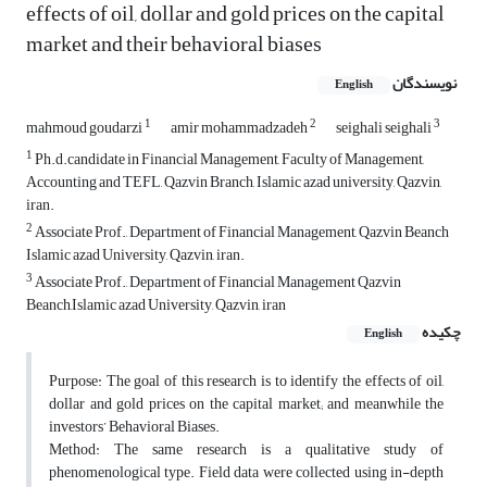
effects of oil, dollar and gold prices on the capital
market and their behavioral biases
نویسندگان
English
1
2
3
mahmoud goudarzi
amir mohammadzadeh
seighali seighali
1
Ph.d.candidate in Financial Management, Faculty of Management,
Accounting and TEFL, Qazvin Branch, Islamic azad university, Qazvin,
iran.
2
Associate Prof., Department of Financial Management, Qazvin Beanch
Islamic azad University, Qazvin, iran.
3
Associate Prof., Department of Financial Management Qazvin
Beanch,Islamic azad University, Qazvin, iran
چکیده
English
Purpose: The goal of this research is to identify the effects of oil,
dollar and gold prices on the capital market; and meanwhile the
investors’ Behavioral Biases.
Method: The same research is a qualitative study of
phenomenological type. Field data were collected using in-depth