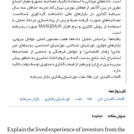
است. داده‌های میدانی با استفاده تکنیک مصاحبه عمیق و معیار اشباع
نظری در بین 10نفر از فعالان بورس تهران که تجربه حداقل سه سال
سرمایه گذاری در بازارهای مالی داشته‌اند گردآوری شده‌است.
مصاحبه‌های صورت گرفته ضبط و پس از پیاده‌سازی مرحلة تحلیل با
استفاده از روش کلایزی و نرم افزار MAXQDA10 صورت پذیرفته
است.
یافته‌ها: براساس تحلیل داده‌ها هفت مضمون اصلی عوامل بیرونی،
بازارهای موازی، تورشهای شناختی، تورشهای احساسی، پدیدهای غیر
عادی( رفتار اقتصادی) و عوامل فرهنگی و شخصی از مصاحبه‌ها
استخراج شد نتایج بدست آمده بر لزوم اتخاذ تدابیری به منظور پیش
بینی پذیری نرخ ارز و پرهیز از قیمت گذاری دستوری توسط دولت تاکید
دارد.
کلمات کلیدی : ارز، طلا، نفت، تورشهای رفتاری، بازار سرمایه
کلیدواژه‌ها
کلمات کلیدی : ارز
طلا
نفت
تورشهای رفتاری
بازار سرمایه
عنوان مقاله
English
Explain the lived experience of investors from the