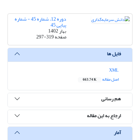
دوره 12، شماره 45 - شماره
پیاپی 45
بهار 1402
صفحه
297-319
فایل ها
XML
اصل مقاله
663.74 K
هم رسانی
ارجاع به این مقاله
آمار