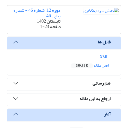
دوره 12، شماره 46 - شماره
پیاپی 46
تابستان 1402
صفحه
1-23
فایل ها
XML
اصل مقاله
699.91 K
هم رسانی
ارجاع به این مقاله
آمار