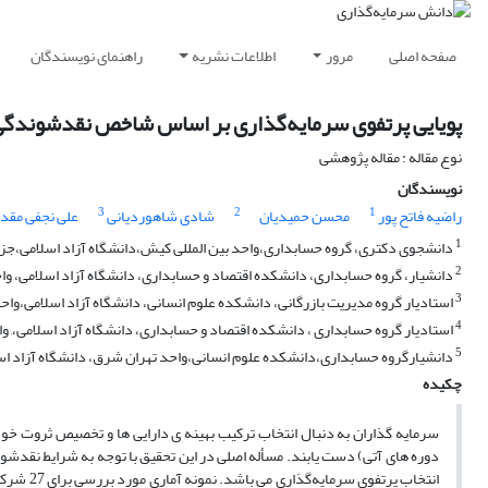
صفحه اصلی
مرور
اطلاعات نشریه
راهنمای نویسندگان
پویایی پرتفوی سرمایه‌گذاری بر اساس شاخص نقدشوندگی دار
نوع مقاله : مقاله پژوهشی
نویسندگان
3
2
1
راضیه فاتح پور
محسن حمیدیان
شادی شاهوردیانی
علی نجفی مقد
1
دانشجوی دکتری، گروه حسابداری،واحد بین المللی کیش،دانشگاه آزاد اسلامی،جز
2
دانشیار، گروه حسابداری، دانشکده اقتصاد و حسابداری، دانشگاه آزاد اسلامی، واح
3
استادیار گروه مدیریت بازرگانی، دانشکده علوم انسانی، دانشگاه آزاد اسلامی،وا
4
استادیار گروه حسابداری ، دانشکده اقتصاد و حسابداری، دانشگاه آزاد اسلامی،, وا
5
دانشیارگروه حسابداری،دانشکده علوم انسانی،واحد تهران شرق، دانشگاه آزاد اسلا
چکیده
سرمایه گذاران به دنبال انتخاب ترکیب بهینه ی دارایی ها و تخصیص ثروت خود
دوره های آتی) دست یابند. مسأله اصلی در این ‏تحقیق با توجه به شرایط نقدشون