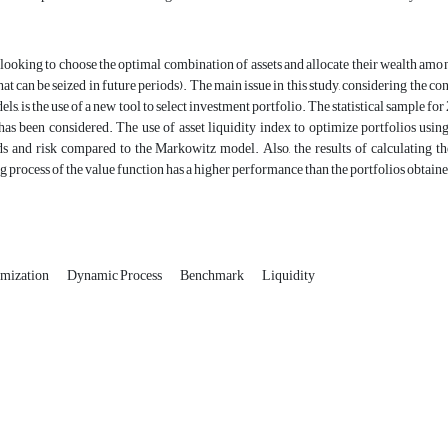
 looking to choose the optimal combination of assets and allocate their wealth amon
hat can be seized in future periods). The main issue in this study, considering the co
els, is the use of a new tool to select investment portfolio. The statistical sample 
as been considered. The use of asset liquidity index to optimize portfolios usin
lds and risk compared to the Markowitz model. Also, the results of calculating t
process of the value function has a higher performance than the portfolios obtain
imization
Dynamic Process
Benchmark
Liquidity