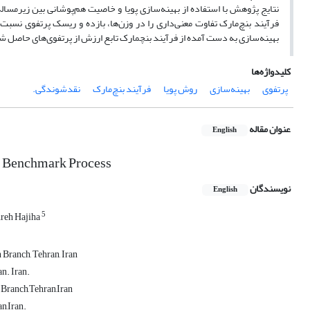
نتایج‎ ‎پژوهش با ‏استفاده از بهینه‌سازی پویا و خاصیت هم‌پوشانی بین زیرم
فرآیند بنچ‌مارک تفاوت معنی‌داری را در وزن‌ها، بازده و ریسک ‏پرتفوی نسب
‏بهینه‌سازی به دست آمده از فرآیند بنچمارک تابع ارزش از پرتفوی‌های حاصل شده 
کلیدواژه‌ها
پرتفوی
بهینه‌سازی
روش پویا
فرآیند بنچ‌مارک
نقدشوندگی.‏
عنوان مقاله
English
th Benchmark Process
نویسندگان
English
5
reh Hajiha
 Branch, Tehran, Iran
n. Iran.
 Branch,Tehran,Iran
n,Iran.