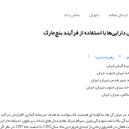
ارسال مقاله
داوران
تماس با ما
ایی‌ها با استفاده از فرآیند ‏بنچ‌مارک
5
4
م
زهره حاجیها
یره کیش،ایران
د تهران جنوب، ایران
حد شهر قدس،تهران، ایران
حد تهران جنوب،تهران، ایران
می، تهران، ایران
 در میان آن ها به گونه ای هستند ‏که بتوانند به هدف سرمایه گذاری (افزایش درآمد
دگی بالا یا نقدشوندگی پایین سهام شرکت‌ها و مدل های انتخاب پرتفوی، استفاده ‏از اب