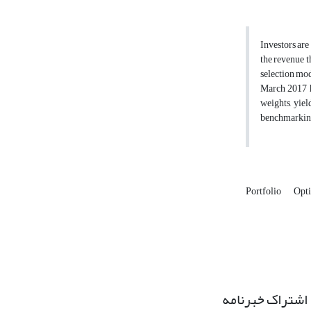
Investors are
the revenue t
selection mod
March 2017 h
weights, yie
benchmarking 
Portfolio
Opt
اشتراک خبرنامه