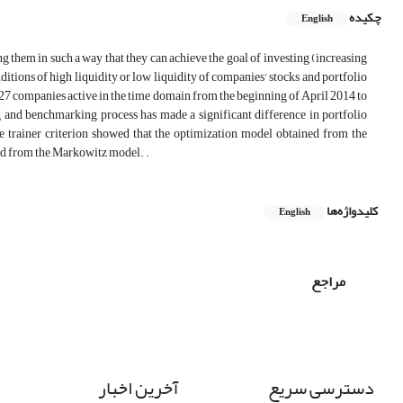
چکیده
English
g them in such a way that they can achieve the goal of investing (increasing
nditions of high liquidity or low liquidity of companies' stocks and portfolio
for 27 companies active in the time domain from the beginning of April 2014 to
g and benchmarking process has made a significant difference in portfolio
he trainer criterion showed that the optimization model obtained from the
ed from the Markowitz model. .
کلیدواژه‌ها
English
مراجع
دسترسی سریع
آخرین اخبار