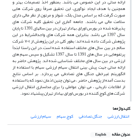
ارائه مدلی در این خصوص می باشد. بمنظور اخذ تصمیمات بهتر و
همچنین با هدف ایجاد نوآوری، این تحقیق صرفاً روی شرکت هایی
صورت گرفت که بر اساس مدل بلک، شولز و مرتون از نظر مالی دارای
سلامت مالی می باشند. جامعه آماری این تحقیق کلیه شرکت های
پذیرفته شده در بورس اوراق بهادار تهران در بین سالهای 1391 تا پایان
سال 1397 می باشد. بنابراین همه شرکت های واجدالشرایط در این
پژوهش شرکت داده شده اند؛ بطور کلی در این پژوهش از ۷۰۱ شرکت
سالم در بین سال های مختلف استفاده شده است.در این راستا ابتداً
پرتفوهایی در سال های 1391 تا سال 1397 تشکیل و سپس سهم های
ارزشی در بین سال های مختلف شناسایی شده اند. پژوهش حاضر به
ارائه مدلی جهت پیش بینی انتقال سهام ارزشی سهام با استفاده از
الگوریتم غیرخطی جنگل های تصادفی می پردازد. بر اساس نتایج
بدست آمده از پژوهش حاضر ، می توان چنین اذعان نمود که با استفاده
از اطلاعات تاریخی ، می توان عواملی را برای مدلسازی انتقال ارزشی
شرکت های کوچ کننده در بورس اوراق بهادار تهران پیشنهاد نمود.
کلیدواژه‌ها
انتقال ارزشی
جنگل تصادفی
کوچ سهام
سهام ارزشی
عنوان مقاله
English