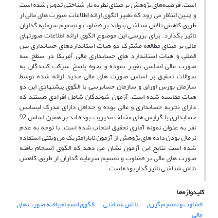
است. فرضیه‌های پژوهش بر مبنای نظریه بار شناختی تدوین شده است
و چنین انتظار می رود که تغییر الگوی ارائه اطلاعات صورت های مالی از
طریق کاهش تلاش شناختی بتواند بر قضاوت و تصمیم سرمایه گذاران
تاثیر بگذارد. برای بررسی این موضوع الگوی ارائه اطلاعات صورتهای
مالی بر مبنای مطالعه مشترک دو هیات استانداردهای حسابداری بین
المللی و هیات استاندارد های حسابداری مالی آمریکا در سطح سه
صورت مالی اساسی تغییر نموده و نحوه پاسخ شرکت کنندگان به
سوالات تحقیق بر اساس صورت های مالی جدید ارائه شده توسط
سازمان بورس اوراق و سازمان حسابرسی با الگوی پیشنهادی این دو
هیات مقایسه شده است. آزمون شوندگان شامل افرادی هستند که
دارای تجربه حسابداری و مالی بوده و حداقل دارای مدرک لیسانس
حسابداری یا گرایش های مختلف مدیریت بوده اند بر همین اساس 92
نفر به عنوان نمونه آماری تحقیق انتخاب شده است. با توجه به عدم
نرمال بودن داده های پژوهش از آزمون ناپارامتریک من ویتنی استفاده
شده است نتایج این آزمون نشان می دهد که الگوی انسجام یافته
صورت های مالی بر قضاوت و تصمیم سرمایه گذاران از طریق کاهش
تلاش شناختی تاثیر گذار بوده است.
کلیدواژه‌ها
قضاوت و تصمیم گیری
تلاش شناختی
الگوی انسجام یافته صورت های
مالی