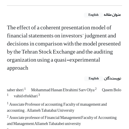
عنوان مقاله
English
The effect of a coherent presentation model of
financial statements on investors' judgment and
decisions in comparison with the model presented
by the Tehran Stock Exchange and the auditing
organization using a quasi-experimental
approach
نویسندگان
English
1
2
saber sheri
Mohammad Hassan Ebrahimi Sarv Olya
Qasem Bolo
1
3
vahid eftekhari
1
Associate Professor of accounting, Faculty of management and
accounting . Allameh Tabatabai University
2
Associate professor of Financial Management,Faculty of Accounting
and Management,Allameh Tabatabei university