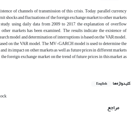
stence of channels of transmission of this crisis. Today, parallel currency
ansmit shocks and fluctuations of the foreign exchange market to other markets
 study, using daily data from 2009 to 2017, the explanation of overflow
 other markets has been examined. The results indicate the existence of
research model and determination of interruptions is based on the VAR model.
ined based on the VAR model. The MV-GARCH model is used to determine the
nd its impact on other markets as well as future prices in different markets
 the foreign exchange market on the trend of future prices in this market as
کلیدواژه‌ها
English
hock
مراجع