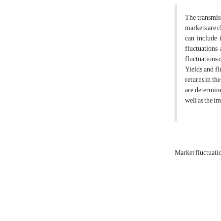
The transmiss
markets are c
can include 
fluctuations
fluctuations 
Yields and f
returns in th
are determine
well as the i
Market fluctuati