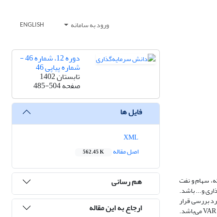
ورود به سامانه
ENGLISH
دوره 12، شماره 46 -
شماره پیاپی 46
تابستان 1402
صفحه
485-504
فایل ها
XML
اصل مقاله
562.45 K
که، سهام و نفت
هم رسانی
اری و... باشد.
ارها را مورد بررسی قرار
ارجاع به این مقاله
داده است. نتایج حاصل بیانگر وجود سرریز نوسانات و همچنین شکست‌های ساختاری به علت وجود این سرریز بوده است. مدل پژوهش و تعیین وقفه‌ها براساس مدل VAR می‌باشد.