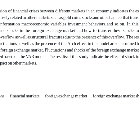
ion of financial crises between different markets in an economy indicates the exi
losely related to other markets such as gold, coins, stocks and oil. Channels that tr
information, macroeconomic variables, investment behaviors, and so on. In this
 and shocks in the foreign exchange market and how to transfer these shocks to
overflow as well as structural fractures due to the presence of this overflow. The 
luctuations as well as the presence of the Arch effect in the model are determ
e foreign exchange market. Fluctuations and shocks of the foreign exchange market a
d based on the VAR model. The results of this study indicate the effect of shock in
mpact on other markets.
ons
financial markets
foreign exchange market
foreign exchange market s