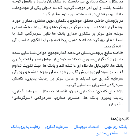
دیجیتال، جهت پایداری می بایست به مشتریان بالقوه و بالفعل توجه
داشته باشد و این امر موجب گردید که به عنوان یکی از موضوعات
دانشی و حرفه ای در تحقیقات، مورد توجه قرار گیرد.
در پژوهش حاضر، محقق، موضوع بانکداری نوین مشتری مدار را مورد
توجه قرار داده است و با تمرکز بر رویکردها و چالش ها، به شناسایی
مولفه های موثر بر مشتری مداری بانک ها نظیر سردرگمی آنها، با
استفاده از رویکرد مصاحبه عمیق پرداخته و نهایتا الگوی مناسب آن
ارائه گردید.
خلاصه نتایج پژوهش نشان می دهد که ازمجموع عوامل شناسایی شده
حاصل از کدگزاری محوری، تعداد محدودی از عوامل نظیر رقابت پذیری
بانک ها، تاثیرقابل ملاحظه ای داشته اند و بانک ها جهت تقویت تداوم
فعالیت و سودآوری و ارزش آفرینی خود به آن توجه داشته و روی آن
سرمایه گذاری می نمایند و عامل موثر بر رقابت پذیری، کاهش
سردرگمی مشتریان شناسایی گردید.
واژه های کلیدی: بانکداری نوین، اقتصاد دیجیتال، سرمایه گذاری،
رقابت پذیری بانک ها، مشتری مداری، سردرگمی (سرگردانی)
مشتریان.
کلیدواژه‌ها
بانکداری نوین
اقتصاد دیجیتال
سرمایه گذاری
رقابت پذیری بانک
ها
مشتری مداری