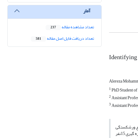
آمار
تعداد مشاهده مقاله
237
تعداد دریافت فایل اصل مقاله
581
Identifying
Alereza Moham
1
PhD Student of 
2
Assistant Profes
3
Assistant Profes
وده است. تعداد نمونه در این تحقیق 191از خبرگان درموضوع ورشکستگی
میباشد و از روش نمونه گیری تصادفی برای انتخاب شرکت کنندگان در تحقیق استفاده شده است. پرسشنامه استفاده شده در این تحقیق با استفاده از روش دلفی و بهره گیری 15نفر