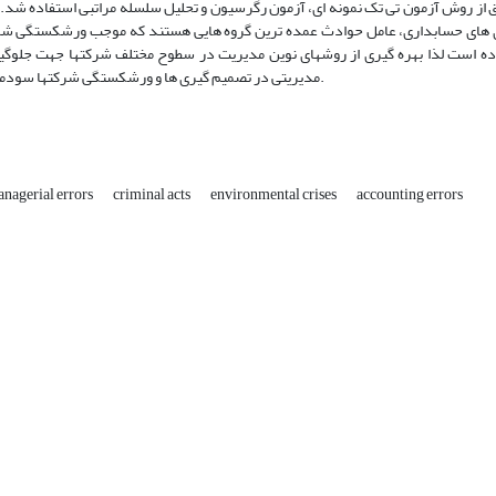
از روش آزمون تی تک نمونه ای، آزمون رگرسیون و تحلیل سلسله مراتبی استفاده شد.
ای های حسابداری، عامل حوادث عمده ترین گروه هایی هستند که موجب ورشکستگی شرک
ده است لذا بهره گیری از روشهای نوین مدیریت در سطوح مختلف شرکتها جهت جلوگی
مدیریتی در تصمیم گیری ها و ورشکستگی شرکتها سودمند خواهد بود.
nagerial errors
criminal acts
environmental crises
accounting errors