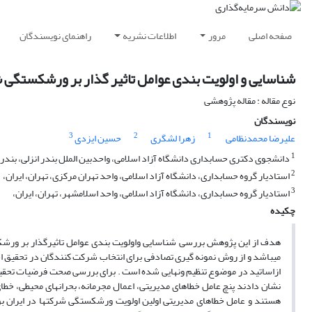
صفحه اصلی
مرور
اطلاعات نشریه
راهنمای نویسندگان
شناسایی و اولویت بندی عوامل تاثیر گذار بر ورشکستگی ش
نوع مقاله : مقاله پژوهشی
نویسندگان
3
2
1
علیرضا محمدنظامی
زهرا لشگری
حسین ایزدی
1
دانشجوی دکتری حسابداری دانشگاه آزاد اسلامی، واحدبین الملل بندر انزلی، بندر ان
2
استادیار گروه حسابداری، دانشگاه آزاد اسلامی، واحد تهران مرکزی، تهران، ایران،
3
استادیار گروه حسابداری، دانشگاه آزاد اسلامی، واحد اسلامشهر، تهران، ایران،
چکیده
ازاساتید در موضوع تنظیم ونهایی شده است . برای بررسی صحت فرضیات تحقیق
نشان دادند پنچ عامل خطاهای مدیریتی، اعمال مجرمانه، بحرانهای محیطی، خ
هستند و عامل خطاهای مدیریتی اولین اولویت ورشکستگی شرکتها در ایران ب