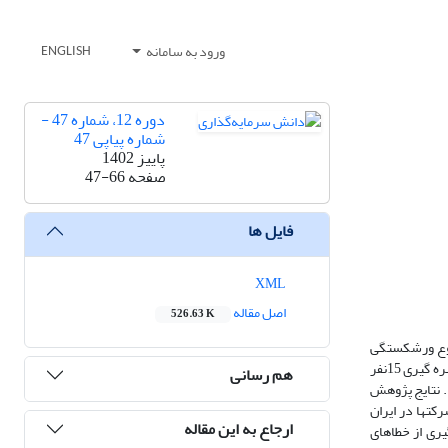
ورود به سامانه
ENGLISH
دوره 12، شماره 47 -
شماره پیاپی 47
پاییز 1402
صفحه
47-66
فایل ها
XML
اصل مقاله
526.63 K
ان بوده است. تعداد نمونه در این تحقیق 191از خبرگان درموضوع ورشکستگی
میباشد و از روش نمونه گیری تصادفی برای انتخاب شرکت کنندگان در تحقیق استفاده شده است. پرسشنامه استفاده شده در این تحقیق با استفاده از روش دلفی و بهره گیری 15نفر
هم رسانی
. نتایج پژوهش
کتها در ایران
ارجاع به این مقاله
ری از خطاهای