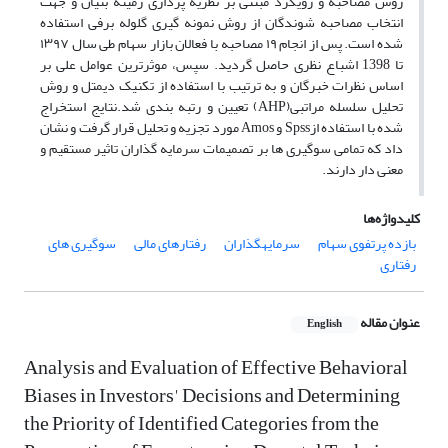
روش مصاحبه و رویکرد مبتنی بر نظریه پردازی زمینه بنیان و جهت
انتخاب مصاحبه شوندگان از روش نمونه گیری گلوله برفی استفاده
شده است. پس از انجام ۱۹ مصاحبه با فعالان بازار سهام طی سال ۱۳۹۷
تا 1398 اشباع نظری حاصل گردید. سپس، موثرترین عوامل علی بر
اساس نظرات خبرگان و به ترتیب با استفاده از تکنیک دیمتل و روش
تحلیل سلسله مراتبی(AHP) تعیین و رتبه بندی شد.نتایج استخراج
شده با استفاده ازSpss و Amos مورد تجزیه و تحلیل قرار گرفت و نشان
داد که تمامی سوگیری ها بر تصمیمات سرمایه گذاران تاثیر مستقیم و
معنی دار دارند.
کلیدواژه‌ها
بازده پرتفوی سهام
سرمایه‏گذاران
رفتارهای مالی
سوگیری های
رفتاری
عنوان مقاله
English
Analysis and Evaluation of Effective Behavioral
Biases in Investors' Decisions and Determining
the Priority of Identified Categories from the