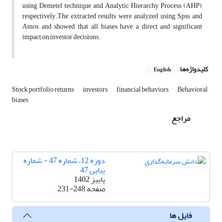
using Demetel technique and Analytic Hierarchy Process (AHP),
respectively.The extracted results were analyzed using Spss and
Amos and showed that all biases have a direct and significant
impact on investor decisions.
کلیدواژه‌ها
English
Stock portfolio returns
investors
financial behaviors
Behavioral
biases
مراجع
دوره 12، شماره 47 - شماره
پیاپی 47
پاییز 1402
صفحه
231-248
فایل ها