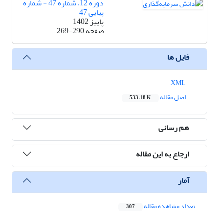
دوره 12، شماره 47 - شماره
پیاپی 47
پاییز 1402
صفحه
269-290
فایل ها
XML
اصل مقاله
533.18 K
هم رسانی
ارجاع به این مقاله
آمار
تعداد مشاهده مقاله
307