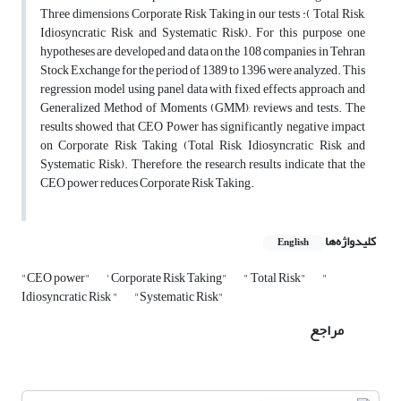
Three dimensions Corporate Risk Taking in our tests :( Total Risk,
Idiosyncratic Risk and Systematic Risk). For this purpose one
hypotheses are developed and data on the 108 companies in Tehran
Stock Exchange for the period of 1389 to 1396 were analyzed. This
regression model using panel data with fixed effects approach and
Generalized Method of Moments (GMM), reviews and tests. The
results showed that CEO Power has significantly negative impact
on Corporate Risk Taking (Total Risk, Idiosyncratic Risk and
Systematic Risk). Therefore, the research results indicate that the
CEO power reduces Corporate Risk Taking.
کلیدواژه‌ها
English
"CEO power"
' Corporate Risk Taking"
" Total Risk"
"
Idiosyncratic Risk "
"Systematic Risk"
مراجع