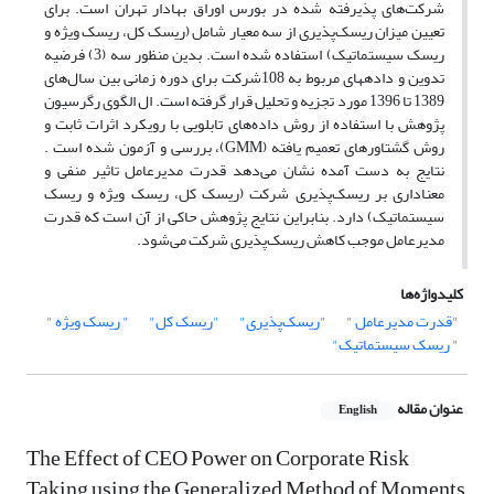
شرکت‌های پذیرفته شده در بورس اوراق بهادار تهران است. برای
تعیین میزان ریسک‌پذیری از سه معیار شامل (ریسک کل، ریسک ویژه و
ریسک سیستماتیک) استفاده شده است. بدین منظور سه (3) فرضیه
تدوین و داده‏های مربوط به 108شرکت برای دوره‌ زمانی بین سال‌های
1389 تا 1396 مورد تجزیه و تحلیل قرار گرفته است. ال الگوی رگرسیون
پژوهش با استفاده از روش داده‌های تابلویی با رویکرد اثرات ثابت و
روش گشتاورهای تعمیم یافته (GMM)، بررسی و آزمون شده است .
نتایج به دست آمده نشان می‌دهد قدرت مدیرعامل تاثیر منفی و
معناداری بر ریسک‌پذیری شرکت (ریسک کل، ریسک ویژه و ریسک
سیستماتیک) دارد. بنابراین نتایج پژوهش حاکی از آن است که قدرت
مدیرعامل موجب کاهش ریسک‌پذیری شرکت می‌شود.
کلیدواژه‌ها
"قدرت مدیرعامل "
"ریسک‌پذیری"
"ریسک کل"
" ریسک ویژه "
" ریسک سیستماتیک"
عنوان مقاله
English
The Effect of CEO Power on Corporate Risk
Taking using the Generalized Method of Moments