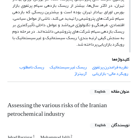
تهران، در اکثر سال‌ها، بیشتر از ریسک بازدهی سهام پرتفوی بازار
بورس اوراق بهادار تهران بوده است و بیشترین ریسکی که بازدهی
سهام شرکت های پتروشیمی را تهدید می کند، ناشی از عوامل سیاسی،
اقتصادی، فرهنگی و تکنولوژی می‌باشد و عوامل داخلی تأثیرکمتری بر
ریسک بازدهی سهام شرکت های پتروشیمی داشته اند. در مرحله دوم
به سنجش کیفی (رتبه بندی) ریسک سیستماتیک و غیرسیستماتیک با
رویکرد بازاریابی پرداخته شد.
کلیدواژه‌ها
نظریه فرامدرن پرتفوی
ریسک غیرسیستماتیک
ریسک نامطلوب
رویکرد مالی- بازاریابی
آربیتراژ
عنوان مقاله
English
Assessing the various risks of the Iranian
petrochemical industry
نویسندگان
English
1
2
Jehad Barzigar
Mohammad Jalili