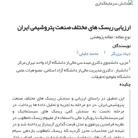
ارزیابی ریسک های مختلف صنعت پتروشیمی ایران
نوع مقاله : مقاله پژوهشی
نویسندگان
2
1
جهاد برزیگر
محمد جلیلی
1
مربی، دانشجوی دکتری مهندسی مالی از دانشگاه آزاد واحد تهران مرکز
2
دانشیار ، دکتری مدیریت مالی از دانشگاه آزاد اسلامی، عضو هیات علمی
دانشگاه علوم و تحقیقات
چکیده
این تحقیق در راستای ارزیابی و سنجش ریسک های مختلف صنعت
پتروشیمی ایران ،در دو مرحله به تجزیه و تحلیل داده ها پرداخت. در
مرحله نخست به سنجش کمی ریسک های سیستماتیک و
غیرسیستماتیک با رویکرد مالی با استفاده از مفهوم ریسک نامطلوب در
نظریه فرامدرن پرتفوی و مدل قیمت گذاری آربیتراژ پرداخته شد و در
نتیجه این محاسبات محرز گردید،که ریسک نامطلوب بازدهی سهام
پرتفوی شرکت های پتروشیمی پذیرفته شده در بورس اوراق بهادار