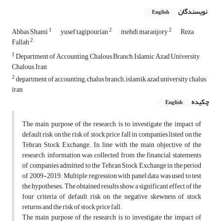
نویسندگان
English
1
2
2
Abbas Shami
yusef tagipourian
mehdi maranjory
Reza
2
Fallah
1
Department of Accounting, Chalous Branch, Islamic Azad University,
Chalous, Iran
2
department of accounting.chalus branch.islamik azad university chalus
iran
چکیده
English
The main purpose of the research is to investigate the impact of
default risk on the risk of stock price fall in companies listed on the
Tehran Stock Exchange. In line with the main objective of the
research, information was collected from the financial statements
of companies admitted to the Tehran Stock Exchange in the period
of 2009-2019. Multiple regression with panel data was used to test
the hypotheses. The obtained results show a significant effect of the
four criteria of default risk on the negative skewness of stock
returns and the risk of stock price fall.
The main purpose of the research is to investigate the impact of