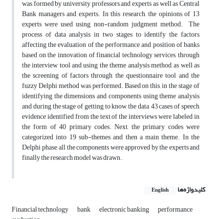
was formed by university professors and experts as well as Central
Bank managers and experts. In this research, the opinions of 13
experts were used using non-random judgment method. ‬‬‬‬‬‬‬‬‬‬‬‬‬‬‬‬‬‬‬‬‬‬‬‬‬‬‬‬‬‬‬‬‬‬‬‬‬‬‬‬‬‬‬‬‬‬‬‬‬‬ The
process of data analysis in two stages to identify the factors
affecting the evaluation of the performance and position of banks
based on the innovation of financial technology services, through
the interview tool and using the theme analysis method, as well as
the screening of factors through the questionnaire tool and the
fuzzy Delphi method was performed. Based on this, in the stage of
identifying the dimensions and components using theme analysis
and during the stage of getting to know the data, 43 cases of speech
evidence identified from the text of the interviews were labeled in
the form of 40 primary codes. Next, the primary codes were
categorized into 19 sub-themes and then a main theme. In the
Delphi phase, all the components were approved by the experts and
finally the research model was drawn.
کلیدواژه‌ها
English
Financial technology
bank
electronic banking
performance