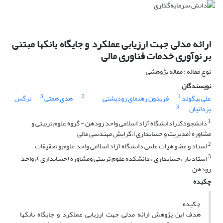
ارائه مدلی جهت ارزیابی عملکرد و جایگاه بانکها مبتنی
بر نوآوری خدمات فناوری مالی
نوع مقاله : مقاله پژوهشی
نویسندگان
3
2
1
علی بیگوند
فریدون رهنمای رودپشتی
هدی همتی
نرگس
3
یزدانیان
1
دانشجودکترادانشگاه آزاد اسلامی واحد رودهن - گروه علوم تربیتی و
مشاوره (مدیریت و حسابداری)،گرایش مهندسی مالی
2
استاد و عضو هیات علمی دانشگاه آزاد اسلامی واحد علوم و تحقیقات
3
استاد یار ،حسابداری ، دانشکده علوم تربیتی ومشاوره (حسابداری )، واحد
رودهن
چکیده
چکیده
هدف این پژوهش ارائه مدلی جهت ارزیابی عملکرد و جایگاه بانکها