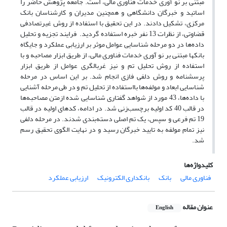
مبتنی بر نو آوری خدمات فناوری مالی، است. جامعه پژوهش حاضر را
اساتید و خبرگان دانشگاهی و همچنین مدیران و کارشناسان بانک
مرکزی، تشکیل دادند. در این تحقیق با استفاده از روش غیرتصادفی
قضاوتی، از نظرات 13 نفر خبره استفاده گردید. ‬‬‬‬‬‬‬‬‬‬‬‬‬‬‬‬‬‬‬‬‬‬‬‬‬‬‬‬‬‬‬‬‬‬‬‬‬‬‬‬‬‬‬‬‬‬‬‬‬‬‬‬‬‬ فرایند تجزیه و تحلیل
داده‌ها در دو مرحله شناسایی عوامل موثر بر ارزیابی عملکرد و جایگاه
بانکها مبتنی بر نو آوری خدمات فناوری مالی، از طریق ابزار مصاحبه و با
استفاده از روش تحلیل تم و نیز غربالگری عوامل از طریق ابزار
پرسشنامه و روش دلفی فازی انجام شد. بر این اساس در مرحله
شناسایی ابعاد و مولفه‌ها بااستفاده از تحلیل تم و در طی مرحله آشنایی
با داده‌ها، 43 مورد از شواهد گفتاری شناسایی شده ازمتن مصاحبه‌ها
در قالب 40 کد اولیه برچسب‌زنی شد. در ادامه، کدهای اولیه در قالب
19 تم فرعی و سپس، یک تم اصلی دسته‌بندی شدند. در مرحله دلفی
نیز تمام مولفه به تایید خبرگان رسید و در نهایت الگوی تحقیق رسم
شد.
کلیدواژه‌ها
فناوری مالی
بانک
بانکداری الکترونیک
ارزیابی عملکرد
عنوان مقاله
English