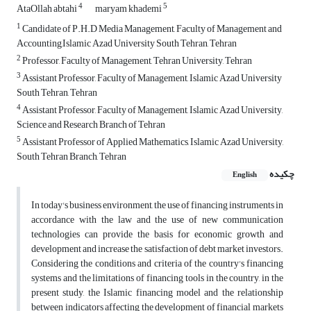
4
5
AtaOllah abtahi
maryam khademi
1
Candidate of P.H.D Media Management, Faculty of Management and
Accounting,Islamic Azad University South Tehran, Tehran
2
Professor, Faculty of Management, Tehran University, Tehran
3
Assistant Professor, Faculty of Management, Islamic Azad University
South Tehran, Tehran
4
Assistant Professor, Faculty of Management, Islamic Azad University,
Science and Research Branch of Tehran
5
Assistant Professor of Applied Mathematics, Islamic Azad University,
South Tehran Branch, Tehran
چکیده
English
In today's business environment, the use of financing instruments in
accordance with the law and the use of new communication
technologies can provide the basis for economic growth and
development and increase the satisfaction of debt market investors.
Considering the conditions and criteria of the country's financing
systems and the limitations of financing tools in the country, in the
present study, the Islamic financing model and the relationship
between indicators affecting the development of financial markets