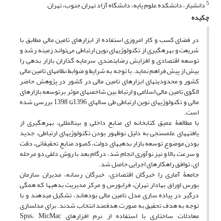
5
دانشیار، دانشکده علوم پایه، دانشگاه آزاد تهران جنوب، تهران
چکیده
در فضای کسب و کار امروزی استفاده از ابزارهای تامین مالی مطابق با
شریعت و بهره‏گیری از تکنولوژی‏های نوین ارتباطی می‌تواند زمینه رشد و
توسعه اقتصادی و افزایش رضایتمندی سرمایه گذاران بازار بدهی را
بیش از پیش فراهم نماید. با توجه به شرایط و ضوابط نظامهای تامین مالی
کشور و محدودیتهای ابزارهای تامین مالی در کشور در پژوهش حاضر
الگوی تامین مالی اسلامی و ارتباط بین شاخصهای موثر برتوسعه بازارهای
مالی و تکنولوژیهای نوین ارتباطی طی سالهای 1396تا 1398 بررسی شده
است.
با مطالعۀ عمیق کتابخانه ای منابع داخلی و بین‏المللی، بهره‏گیری از
یافته‏های علم‏سنجی به دلیل نوظهور بودن تکنولوژیهای ارتباطی، جدید
بودن موضوع توسعه بازار بدهی‏های دولت، کمبود منابع تحقیقاتی، دقت
و سرعت بالا و نیز نوآوری انجام شد، درگام بعد با روش دلفی دو مرحله
ای، توافق راهکارهای اجرایی حاصل شد.
جامعۀ آماری را خبرگان اقتصادی، خبرگان رسانه، مدیران سازمان
بورس اوراق بهادار تهران، فرابورس و مرکز مدیریت بدهی‏ها که همگی
درگیر در پیاده سازی مدل تامین مالی بوده‏اند، تشکیل می‏دهند و با
توجه به هدف تحقیق به صورت هدفمند انتخاب شدند. برای مدل‏سازی
معادلات ساختاری با استفاده از نرم افزارهای Spss، MicMac