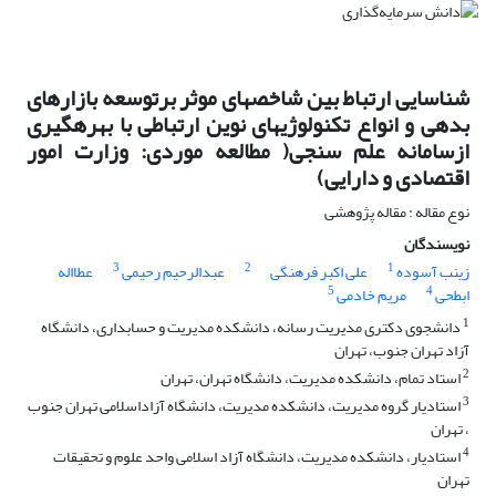
شناسایی ارتباط بین شاخصهای موثر برتوسعه بازارهای
بدهی و انواع تکنولوژیهای نوین ارتباطی با بهره‏گیری
ازسامانه علم سنجی( مطالعه موردی: وزارت امور
اقتصادی و دارایی)
نوع مقاله : مقاله پژوهشی
نویسندگان
3
2
1
زینب آسوده
علی اکبر فرهنگی
عبدالرحیم رحیمی
عطااله
5
4
ابطحی
مریم خادمی
1
دانشجوی دکتری مدیریت رسانه، دانشکده مدیریت و حسابداری، دانشگاه
آزاد تهران جنوب، تهران
2
استاد تمام، دانشکده مدیریت، دانشگاه تهران، تهران
3
استادیار گروه مدیریت، دانشکده مدیریت، دانشگاه آزاداسلامی تهران جنوب
، تهران
4
استادیار، دانشکده مدیریت، دانشگاه آزاد اسلامی واحد علوم و تحقیقات
تهران