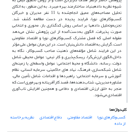
شیوه نظریه داده‎بنیاد ساختارمند بهره می‎برد. به این منظور، به اتکای
تحلیل مصاحبه‌های عمیق انجام‌شده با 11 نفر مدیران و خبرگان
کسب‌وکارهای نوپا، فرایند پدیده در دست مطالعه کشف شد.
تجزیه‌وتحلیل داده‎ها بر اساس روش کدگذاری باز، محوری و انتخابی
صورت پذیرفت. الگوی به‌دست‌آمده از این پژوهش نشان می‌دهد
مقوله اصلی که فصل مشترک کسب‌وکارهای نوپا و اقتصاد مقاومتی
است، گرایش به اقتصاد دانش‌بنیان است. در این میان عوامل علی مؤثر
در این فرایند شامل مؤلفه‌های ذهنیت صاحب کسب‌وکار، نگاه به
داخل،الگوی ارزش‌گرا، ریسک‌پذیری و کار تیمی؛ عوامل محیطی شامل
دولت، رسانه، دانشگاه و محیط اجتماعی؛ عوامل واسطه‌ای یا زمینه‌ای
شامل شبکه‌سازی، فرهنگ، نهاد های حاکمیتی، سرمایه انسانی، نظام
آموزشی و سرمایه اجتماعی؛ راهبردها و اقدامات شامل تأمین مالی،
مشاوره مدیریتی، شتاب‌دهنده‌ها، قصد کارآفرینانه و بهره‌وری است که
منجر به خلق ارزش اقتصادی و دفاعی و همچنین افزایش تاب‌آوری
اقتصادی می‌شود.
کلیدواژه‌ها
کسب‌وکارهای نوپا
اقتصاد مقاومتی
دفاع اقتصادی
نظریه برخاسته
از داده