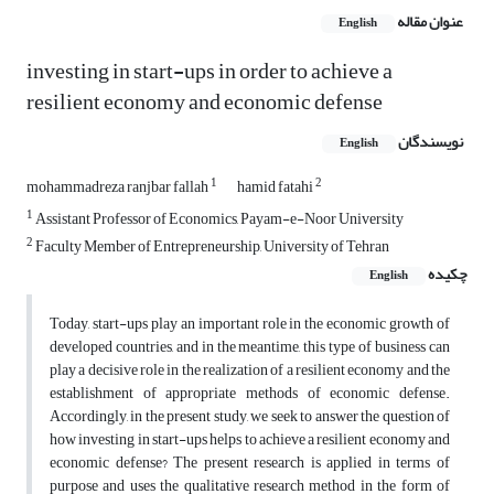
عنوان مقاله
English
investing in start-ups in order to achieve a
resilient economy and economic defense
نویسندگان
English
1
2
mohammadreza ranjbar fallah
hamid fatahi
1
Assistant Professor of Economics, Payam-e-Noor University
2
Faculty Member of Entrepreneurship, University of Tehran
چکیده
English
Today, start-ups play an important role in the economic growth of
developed countries, and in the meantime, this type of business can
play a decisive role in the realization of a resilient economy and the
establishment of appropriate methods of economic defense.
Accordingly, in the present study, we seek to answer the question of
how investing in start-ups helps to achieve a resilient economy and
economic defense? The present research is applied in terms of
purpose and uses the qualitative research method in the form of