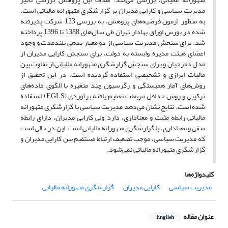
مدیریت سیاسی و کارایی مدیران بر گزارشگری متهورانه مالیاتی است.
به منظور آزمون فرضیه‌های پژوهش، به بررسی 123 شرکت پذیرفته
شده در بورس اوراق بهادار تهران طی سال‌های 1388 تا 1396 پرداخته
شد. برای سنجش مدیریت سیاسی از دو معیار بدهی بلندمدت و وجود
اعضای هیئت مدیره وابسته به دولت، برای سنجش کارایی مدیران از
مدل دمرجیان و برای سنجش گزارشگری متهورانه مالیاتی از تفاوت بین
مالیات ابرازی و تشخیصی استفاده گردیده است. در این تحقیق از
روش‌های آمار همبستگی و رگرسیون چند متغیره با الگوی داده‌های
ترکیبی و روش حداقل مربعات تعمیم یافته برآوردی (EGLS) استفاده
شده است. نتایج نشان می‌دهد مدیریت سیاسی با گزارشگری متهورانه
مالیاتی رابطه مثبت و معناداری، دارد ولی کارایی مدیران، دارای رابطه
منفی و معناداری، با گزارشگری متهورانه مالیاتی است. این در حالی است
که مدیریت سیاسی، موجب تضعیف ارتباط مستقیم بین کارایی مدیران و
گزارشگری متهورانه مالیاتی نمی‌شود.
کلیدواژه‌ها
مدیریت سیاسی
کارایی مدیران
گزارشگری متهورانه مالیاتی
عنوان مقاله
English