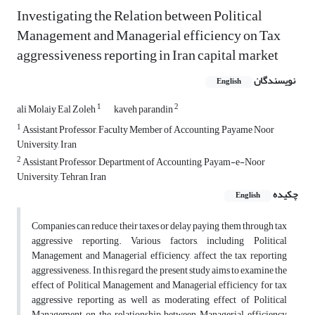
Investigating the Relation between Political
Management and Managerial efficiency on Tax
aggressiveness reporting in Iran capital market
نویسندگان
English
1
2
ali Molaiy Eal Zoleh
kaveh parandin
1
Assistant Professor, Faculty Member of Accounting, Payame Noor
University, Iran
2
Assistant Professor, Department of Accounting, Payam-e-Noor
University, Tehran, Iran
چکیده
English
Companies can reduce their taxes or delay paying them through tax
aggressive reporting. Various factors, including Political
Management and Managerial efficiency, affect the tax reporting
aggressiveness. In this regard, the present study aims to examine the
effect of Political Management and Managerial efficiency for tax
aggressive reporting as well as moderating effect of Political
Management on the relationship between Managerial efficiency