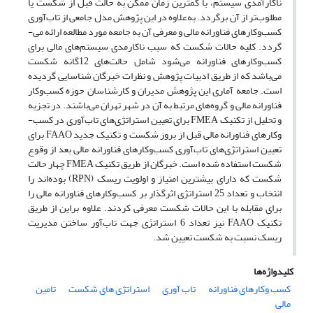
ناکارآمدی سیستم، با کمترین زمان ممکن به حالت قبل از شکست یا
مطلوب‌تر از آن برگردد. به‌علاوه در این پژوهش مدل جامعی از تاب‌آوری
کسب‌وکارهای فناورانه مالی و معرفی آن به جامعه مورد مطالعه ارائه می-
گردد. کلیه حالات شکست که سبب ناکارمدی سیستم‌های مالی برای
کسب‌وکارهای فناورانه می‌شود شامل حالت‌های 12گانه شکست
می‌باشد که از طریق ادبیات پژوهش و نظرات خبرگان شناسایی گردیده
است. جامعه آماری این پژوهش مدیران و کارشناسان حوزه کسب‌وکار
فناورانه مالی و گروه‌های مرتبط به آن در شهر تهران می‌‌باشند. در تجزیه
و تحلیل از تکنیک FMEA برای تعیین استراتژی‌های تاب‌آوری در کسب-
وکارهای فناورانه مالی قبل از بروز شکست و تکنیک جدید FAAO برای
تعیین استراتژی‌های تاب‌آوری کسب‌وکارهای فناورانه مالی بعد از وقوع
شکست استفاده شده است. خبرگان از طریق تکنیک FMEA چهار حالت
شکست که دارای بیشترین امتیاز و اولویت ریسک (RPN) بوده‌اند را
انتخاب و تعداد 25 استراتژی اثرگذار بر کسب‌وکارهای فناورانه مالی را
برای مقابله با این حالات شکست معرفی کردند. علاوه براین از طریق
تکنیک FAAO نیز تعداد 6 استراتژی جهت تاب‌آور ساختن مدیریت
ریسک نسبت به شکست تعیین شد.
کلیدواژه‌ها
کسب وکارهای فناورانه
تاب آوری
استراتژی های شکست
تامین
مالی