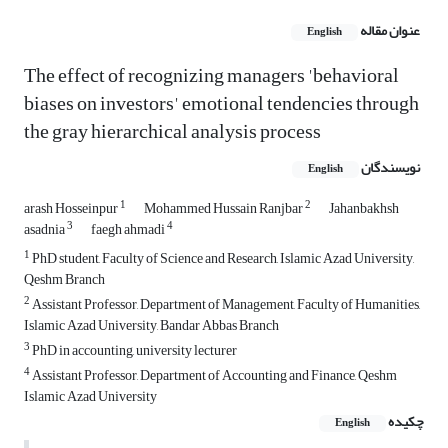
عنوان مقاله
English
The effect of recognizing managers 'behavioral
biases on investors' emotional tendencies through
the gray hierarchical analysis process
نویسندگان
English
1
2
arash Hosseinpur
Mohammed Hussain Ranjbar
Jahanbakhsh
3
4
asadnia
faegh ahmadi
1
PhD student, Faculty of Science and Research, Islamic Azad University,
Qeshm Branch
2
Assistant Professor, Department of Management, Faculty of Humanities,
Islamic Azad University, Bandar Abbas Branch
3
PhD in accounting, university lecturer
4
Assistant Professor, Department of Accounting and Finance, Qeshm
Islamic Azad University
چکیده
English