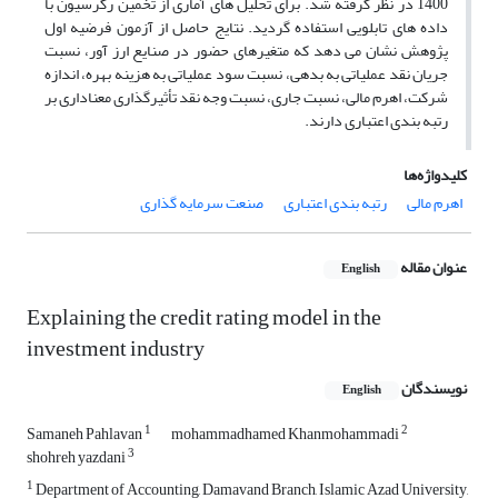
1400 در نظر گرفته شد. برای تحلیل های آماری از تخمین رگرسیون با
داده های تابلویی استفاده گردید. نتایج حاصل از آزمون فرضیه اول
پژوهش نشان می دهد که متغیرهای حضور در صنایع ارز آور، نسبت
جریان نقد عملیاتی به بدهی، نسبت سود عملیاتی به هزینه بهره، اندازه
شرکت، اهرم مالی، نسبت جاری، نسبت وجه نقد تأثیرگذاری معناداری بر
رتبه بندی اعتباری دارند.
کلیدواژه‌ها
اهرم مالی
رتبه بندی اعتباری
صنعت سرمایه گذاری
عنوان مقاله
English
Explaining the credit rating model in the
investment industry
نویسندگان
English
1
2
Samaneh Pahlavan
mohammadhamed Khanmohammadi
3
shohreh yazdani
1
Department of Accounting, Damavand Branch, Islamic Azad University,