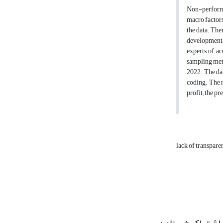
Non-performin
macro factors
the data. The
developmenta
experts of a
sampling meth
2022. The dat
coding. The r
profit; the p
lack of transpare