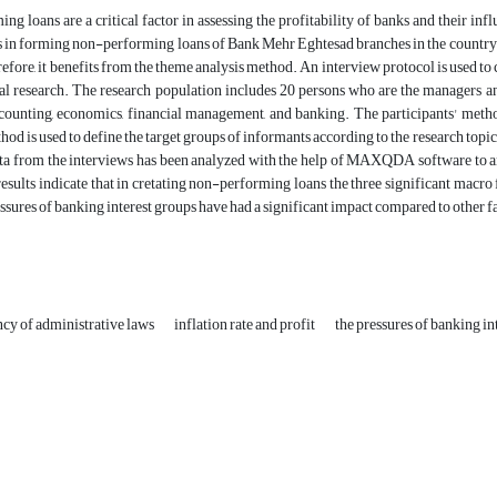
g loans are a critical factor in assessing the profitability of banks and their influ
 in forming non-performing loans of Bank Mehr Eghtesad branches in the country. T
refore, it benefits from the theme analysis method. An interview protocol is used to c
l research. The research population includes 20 persons who are the managers 
ccounting, economics, financial management, and banking. The participants' metho
od is used to define the target groups of informants according to the research topic
a from the interviews has been analyzed with the help of MAXQDA software to anal
esults indicate that in cretating non-performing loans the three significant macro f
ressures of banking interest groups have had a significant impact compared to other f
ncy of administrative laws
inflation rate and profit
the pressures of banking in