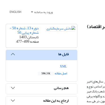
ورود به سامانه
ENGLISH
ر اقتصاد)
دوره 13، شماره 50 -
شماره پیاپی 50
تابستان 1403
صفحه
477-499
فایل ها
XML
اصل مقاله
596.3 K
 سال‌های اخیر
ر اساس نوع و
هم رسانی
 معاونین شعب بانک مهر
ی هدفمند و گلوله برفی
ارجاع به این مقاله
داده‌های حاصل با کمک نرم‌افزار MAXQDA با هدف تحلیل مضمون در طی سه