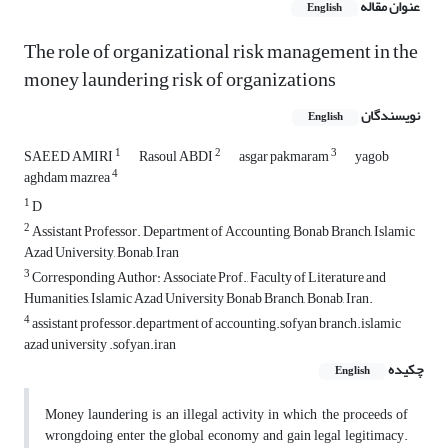
عنوان مقاله
English
The role of organizational risk management in the
money laundering risk of organizations
نویسندگان
English
1
2
3
SAEED AMIRI
Rasoul ABDI
asgar pakmaram
yagob
4
aghdam mazrea
1
D
2
Assistant Professor. Department of Accounting, Bonab Branch, Islamic
Azad University, Bonab, Iran
3
Corresponding Author: Associate Prof., Faculty of Literature and
Humanities, Islamic Azad University Bonab Branch, Bonab, Iran.
4
assistant professor.department of accounting.sofyan branch.islamic
azad university .sofyan.iran
چکیده
English
Money laundering is an illegal activity in which the proceeds of
wrongdoing enter the global economy and gain legal legitimacy.