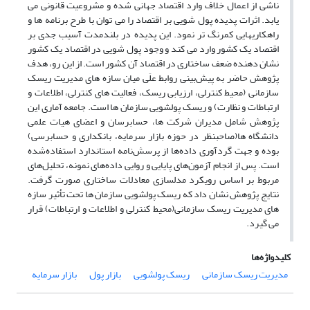
ناشی از اعمال خلاف وارد اقتصاد جهانی شده و مشروعیت قانونی می
یابد. اثرات پدیده پول شویی بر اقتصاد را می توان با طرح برنامه ها و
راهکاریهایی کمرنگ تر نمود. این پدیده در بلندمدت آسیب جدی بر
اقتصاد یک کشور وارد می کند و وجود پول شویی در اقتصاد یک کشور
نشان دهنده ضعف ساختاری در اقتصاد آن کشور است. از این رو، هدف
پژوهش حاضر به پیش‌بینی روابط علَی میان سازه های مدیریت ریسک
سازمانی (محیط کنترلی، ارزیابی ریسک، فعالیت های کنترلی، اطلاعات و
ارتباطات و نظارت) و ریسک پولشویی سازمان ها است. جامعه آماری این
پژوهش شامل مدیران شرکت ها، حسابرسان و اعضای هیات علمی
دانشگاه ها(صاحبنظر در حوزه بازار سرمایه، بانکداری و حسابرسی)
بوده و جهت گردآوری داده‌ها از پرسش‌نامه استاندارد استفاده‌شده
است. پس از انجام آزمون‌های پایایی و روایی داده‌های نمونه، تحلیل‌های
مربوط بر اساس رویکرد مدلسازی معادلات ساختاری صورت گرفت.
نتایج پژوهش نشان داد که ریسک پولشویی سازمان ها تحت تأثیر سازه
های مدیریت ریسک سازمانی(محیط کنترلی و اطلاعات و ارتباطات) قرار
می گیرد.
کلیدواژه‌ها
مدیریت ریسک سازمانی
ریسک پولشویی
بازار پول
بازار سرمایه