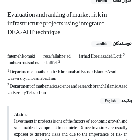
عنوان مقاله
English
Evaluation and ranking of market risk in
infrastructure projects using integrated
DEA/AHP technique
نویسندگان
English
1
1
2
fatemeh komaki
reza fallahnejad
farhad Hoseinzadeh Lotfi
2
mohsen rostsmi malekhalifeh
1
Department of mathematics,Khoramabad Branch,Islamic Azad
University,Khoramabad,Iran
2
Department of mathematics,science and research branch,Islamic Azad
University,Tehran,Iran
چکیده
English
Abstract
Investment in projects is one of the factors of economic growth and
sustainable development in countries. Since investors are usually
exposed to different risks and due to the importance of risk in