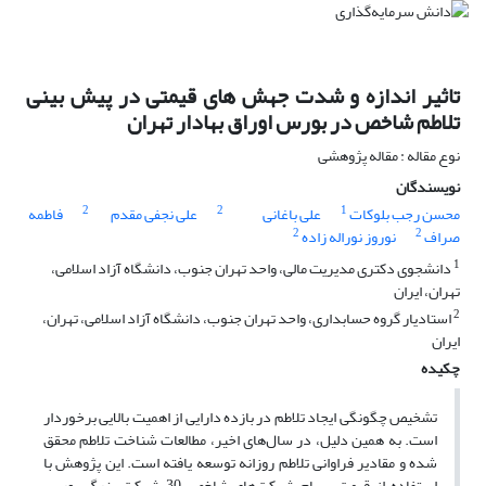
تاثیر اندازه و شدت جهش های قیمتی در پیش بینی
تلاطم شاخص در بورس اوراق بهادار تهران
نوع مقاله : مقاله پژوهشی
نویسندگان
2
2
1
محسن رجب بلوکات
علی باغانی
علی نجفی مقدم
فاطمه
2
2
صراف
نوروز نوراله زاده
1
دانشجوی دکتری مدیریت مالی، واحد تهران جنوب، دانشگاه آزاد اسلامی،
تهران، ایران
2
استادیار گروه حسابداری، واحد تهران جنوب، دانشگاه آزاد اسلامی، تهران،
ایران
چکیده
تشخیص چگونگی ایجاد تلاطم در بازده دارایی از اهمیت بالایی برخوردار
است. به همین دلیل، در سال‌های اخیر، مطالعات شناخت تلاطم محقق
شده و مقادیر فراوانی تلاطم روزانه توسعه یافته است. این پژوهش با
استفاده از قیمت سهام شرکت‌های شاخص 30 شرکت بزرگ بورس