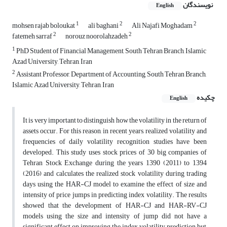
نویسندگان
English
1
2
2
mohsen rajab boloukat
ali baghani
Ali Najafi Moghadam
2
2
fatemeh sarraf
norouz noorolahzadeh
1
PhD Student of Financial Management, South Tehran Branch, Islamic
Azad University, Tehran, Iran
2
Assistant Professor, Department of Accounting, South Tehran Branch,
Islamic Azad University, Tehran, Iran
چکیده
English
It is very important to distinguish how the volatility in the return of
assets occur. For this reason, in recent years, realized volatility and
frequencies of daily volatility recognition studies have been
developed. This study uses stock prices of 30 big companies of
Tehran Stock Exchange during the years 1390 (2011) to 1394
(2016) and calculates the realized stock volatility during trading
days using the HAR-CJ model to examine the effect of size and
intensity of price jumps in predicting index volatility. The results
showed that the development of HAR-CJ and HAR-RV-CJ
models using the size and intensity of jump did not have a
significant effect on improving the index volatility prediction but,