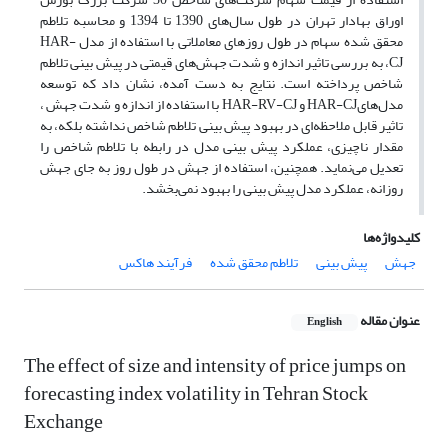
اوراق بهادار تهران در طول سال‌های 1390 تا 1394 و محاسبه تلاطم
محقق شده سهام در طول روزهای معاملاتی با استفاده از مدل HAR-
CJ، به بررسی تاثیر اندازه و شدت جهش‌های قیمتی در پیش بینی تلاطم
شاخص پرداخته است. نتایج به دست آمده، نشان داد که توسعه
مدل‌هایHAR-CJ و HAR-RV-CJ با استفاده از اندازه و شدت جهش ،
تاثیر قابل ملاحظه‌ای در بهبود پیش بینی تلاطم شاخص نداشته بلکه، به
مقدار ناچیزی، عملکرد پیش بینی مدل در رابطه با تلاطم شاخص را
تعدیل می‌نماید. همچنین، استفاده از جهش در طول روز به جای جهش
روزانه، عملکرد مدل پیش بینی را بهبود نمی‌بخشد.
کلیدواژه‌ها
جهش
پیش بینی
تلاطم محقق شده
فرآیند هاکس
عنوان مقاله
English
The effect of size and intensity of price jumps on
forecasting index volatility in Tehran Stock
Exchange