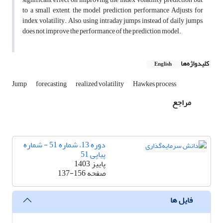
to a small extent, the model prediction performance Adjusts for
index volatility. Also, using intraday jumps instead of daily jumps,
does not improve the performance of the prediction model.
کلیدواژه‌ها
English
Jump
forecasting
realized volatility
Hawkes process
مراجع
دوره 13، شماره 51 - شماره
پیاپی 51
پاییز 1403
صفحه
137-156
فایل ها