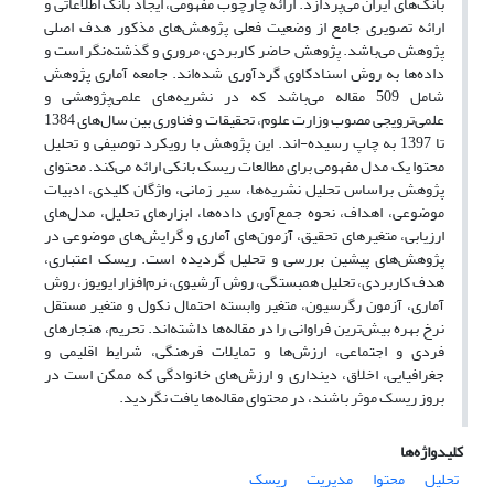
بانک‌های ایران می‌پردازد. ارائه چارچوب مفهومی، ایجاد بانک اطلاعاتی و
ارائه تصویری جامع از وضعیت فعلی پژوهش‌های مذکور هدف اصلی
پژوهش می‌باشد. پژوهش حاضر کاربردی، مروری و گذشته‌نگر است و
داده‌ها به روش اسنادکاوی گردآوری شده‌اند. جامعه آماری پژوهش
شامل 509 مقاله می‌باشد که در نشریه‌های علمی‌پژوهشی و
علمی‌ترویجی مصوب وزارت علوم، تحقیقات و فناوری بین سال‌های 1384
تا 1397 به چاپ رسیده-اند. این پژوهش با رویکرد توصیفی و تحلیل
محتوا یک مدل مفهومی برای مطالعات ریسک بانکی ارائه می‌کند. محتوای
پژوهش براساس تحلیل نشریه‌ها، سیر زمانی، واژگان کلیدی، ادبیات
موضوعی، اهداف، نحوه جمع‌آوری داده‌ها، ابزارهای تحلیل، مدل‌های
ارزیابی، متغیرهای تحقیق، آزمون‌های آماری و گرایش‌‌های موضوعی در
پژوهش‌های پیشین بررسی و تحلیل گردیده است. ریسک‌ اعتباری،
هدف کاربردی، تحلیل همبستگی، روش آرشیوی، نرم‌افزار ایویوز، روش‌
آماری، آزمون‌ رگرسیون، متغیر وابسته احتمال نکول و متغیر مستقل
نرخ بهره بیش‌ترین فراوانی را در مقاله‌ها داشته‌اند. تحریم، هنجارهای
فردی و اجتماعی، ارزش‌ها و تمایلات فرهنگی، شرایط اقلیمی و
جغرافیایی، اخلاق، دینداری و ارزش‌های خانوادگی که ممکن است در
بروز ریسک موثر باشند، در محتوای مقاله‌ها یافت نگردید.
کلیدواژه‌ها
تحلیل
محتوا
مدیریت
ریسک