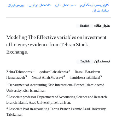
کارایی سرمایه گذاری
نسبت‌های مالی
داده‌های ترکیبی
بورس اوراق
بهادار تهران
عنوان مقاله
English
Modeling The Effective variables on investment
efficiency: evidence from Tehran Stock
Exchange.
نویسندگان
English
1
2
Zahra Tahmooresi
qodratallah talebnia
Rasoul Baradaran
3
4
5
Hassanzadeh
Nemat Allah Mousavi
hamidreza vakilifard
1
Department of Accounting, Kish International Branch, Islamic Azad
University, Kish Island, Iran
2
Associate professor, Department of Accounting, Science and Research
Branch, Islamic Azad University, Tehran, Iran.
3
Associate Prof, in accounting Tabriz Branch, Islamic Azad University,
Tabriz, Iran