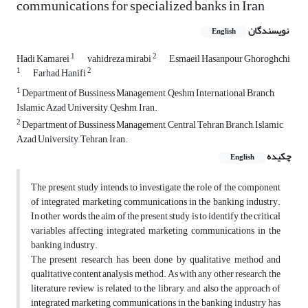
communications for specialized banks in Iran
نویسندگان
English
1
2
Hadi Kamarei
vahidreza mirabi
Esmaeil Hasanpour Ghoroghchi
1
2
Farhad Hanifi
1
Department of Bussiness Management, Qeshm International Branch,
Islamic Azad University, Qeshm, Iran.
2
Department of Bussiness Management, Central Tehran Branch, Islamic
Azad University, Tehran, Iran.
چکیده
English
The present study intends to investigate the role of the component
of integrated marketing communications in the banking industry.
In other words, the aim of the present study is to identify the critical
variables affecting integrated marketing communications in the
banking industry.
The present research has been done by qualitative method and
qualitative content analysis method. As with any other research, the
literature review is related to the library, and also the approach of
integrated marketing communications in the banking industry has