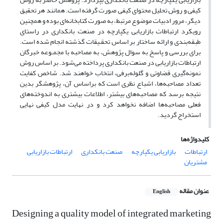
کیفی و روش تحلیل محتوای کیفی صورت گرفته است. همانند هر تحقیق
دیگر، مرور ادبیات موضوع مرتبط، به صورت کتابخانه‌ای بوده و همچنین
رویکرد ارتباطات بازاریابی یکپارچه در صنعت بانکداری در راستای
طبقه‌بندی و ارائه ساختار بر اساس تحقـیقات گذشته انجام شده است.
برای بررسی و پاسخ به سوال پژوهش، به مصاحبه‌ با مجمـوعه خبرگان
ارتباطات بازاریابی در صنعت بانکداری پرداخته می‌شود. بر اساس روش
نمونه‌گیری قضاوتی و گلوله‌برفی، انتخاب خواهند شد. شاخص کفایت
تعداد مصاحبه‌ها، اشباع نظری است که براساس آن، پژوهشگر بدین
نتیجه برسد که مصاحبه‌های بیشتر، اطلاعات بیشتری به اندوخته‌های
فعلی مصاحبه‌ها اضافه نخواهد کرد و در نهایت مدل کیفی نهایی
استخراج گردید.
کلیدواژه‌ها
ارتباطات
بازاریابی یکپارچه
صنعت بانکداری
ارتباطات بازاریابی
مشتریان
عنوان مقاله
English
Designing a quality model of integrated marketing