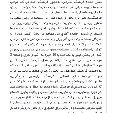
نقش عمده فرهنگ سازمان، همچون فرهنگ اجتماعی که موجب
همبستگی و همنوایی افراد جامعه می‌‌گردد، هویت بخشیدن به سازمان،
یگانگی و هماهنگی اعضا و فعالیت‌‌های آن است. این مقاله به طراحی مدل
فرهنگ‌سازمانی بازارمحور و رابطه مدار با استفاده از روش دلفی به
منظور بررسی عملکرد مدیریت مالی در شرکت ملی گاز ایران می‌پردازد.
در یک رویکرد آمیخته، ابتدا با روش دلفی، معیارها و زیرمعیارها
استخراج شدند. جامعه آماری این مطالعه در بخش کیفی مدیران و
خبرگان ستاد شرکت ملی گاز ایران و جامعه بخش کمی شامل کارکنان
(350نفر) می‌‌باشد. برای تعیین حجم نمونه در بخش کمی نیز از فرمول
کوکران استفاده و 184 پرسشنامه به‌صورت تصادفی در دسترس توزیع
شد. در بخش کیفی با مصاحبه با 10 خبره به اشباع نظری و انجام 3
مرحله فن دلفی منتج به ارائه ی مدل گردید. الگوی نهایی
فرهنگ‌سازمانی شامل 4 بعد، ۱۴ مؤلفه و 41 شاخص طراحی گردید که
به اختصار فرهنگ رابطه‌مداردر بخش (رهبری،عملکرد مالی سازمان،
تعهد، توسعه منابع انسانی)، فرهنگ بازار‌محور (جمع‌گرایی،
ماموریت‌گرایی، رقابت‌پذیری) در این مقاله ارائه میگردد. شرکت ملی
گاز ایران با بهره‌مندی از فرهنگی رابطه محور به حفظ روابط ساختارمند
در حوزه ی مدیریت مالی،مدیریت منابع انسانی و رقابت پذیری اهتمام
می‌ورزد، و با نوآوری و تأکید بر ایده‌پردازی، فرهنگ دانش‌محور را در
رأس امور خود قرار داده است.در تمامی ابعاد خویش، مدیریت مالی را
قلب سازمان دانسته و در تلاش برای حضوری بازارمحور با رویکرد منابع
انسانی و روابط انسانی است.