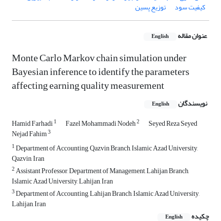
کیفیت سود
توزیع پسین
عنوان مقاله
English
Monte Carlo Markov chain simulation under
Bayesian inference to identify the parameters
affecting earning quality measurement
نویسندگان
English
1
2
Hamid Farhadi
Fazel Mohammadi Nodeh
Seyed Reza Seyed
3
Nejad Fahim
1
Department of Accounting, Qazvin Branch, Islamic Azad University,
Qazvin, Iran
2
Assistant Professor, Department of Management, Lahijan Branch,
Islamic Azad University, Lahijan, Iran
3
Department of Accounting, Lahijan Branch, Islamic Azad University,
Lahijan, Iran
چکیده
English