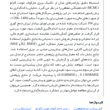
استنباط دقیق پارامترهای مدل از تکنیک بیزی مارکوف مونت کارلو
(MCMC) که ناهمگنی مقطعی را در نظر می گیرد، تحلیلی با کدگذاری به
زبان پایتون انجام شد. در این پژوهش سیگنال‌های سود استخراج شده
از صورت‌های مالی به صورت فصلی برای یک دوره 5 ساله (1400-1396)،
برای 104 شرکت پذیرفته شده در بورس اوراق بهادار تهران جمع آوری
شده و با استفاده از معیار جدید اندازه‌گیری کیفیت سود مورد بررسی
قرار گرفت. از متغیرهای کمکی قابلیت مقایسه حسابداری، اهرم مالی،
چرخه عملیاتی و نوسان فروش جهت دستیابی به نتایج دقیق‌تر استفاده
گردید و در ادامه از چندین معیار عملکرد آماری (R2، RMSE و MSE)
برای ارزیابی کارایی مدل‌های پیش‌بینی مبتنی بر بیزی استفاده شد.
نتایج نشان داد که معیار پیشنهادی پژوهش حاضر مستخرج از مدل بیز
برای داده‌های آموزش و آزمایش به خوبی قادر به پیش‌بینی کیفیت
سود است. شواهد نشان می دهد که نتایج مدل پیشنهادی نسبت به
مدل مرسوم مدیریت سود تعهدی برتری دارد که به ترتیب میزان خطای
0.0188MSE= ، 0.1369RMSE= را پیشنهاد می‌کند. از نتایج پژوهش
حاضر می توان برای تجزیه و تحلیل پرتفوی و پیش‌بینی کیفیت سود آتی
شرکت‌ها با استفاده از داده‌های تاریخی استفاده کرد. همچنین می‌توان
از آن برای مطالعه عوامل موثر بر عملکرد سرمایه‌گذاری استفاده کرد.
کلیدواژه‌ها
کمی‌سازی عدم قطعیت
زنجیره مارکوف مونت کارلو
استنباط بیزین