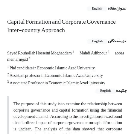
عنوان مقاله
English
Capital Formation and Corporate Governance,
Inter-country Approach
نویسندگان
English
1
2
Seyed Rouhollah Hosseini Moghaddam
Mahdi Adibpour
abbas
3
memarnejad
1
Phd candidate in Economic, Islamic Azad University
2
Assistant professor in Economic, Islamic Azad University
3
Associated Professor in Economic, Islamic Azad university
چکیده
English
The purpose of this study is to examine the relationship between
corporate governance and capital formation using the financial
development channel. According to the investigations, it was found
that the direct impact of corporate governance on capital formation
is unclear. The analysis of the data showed that corporate