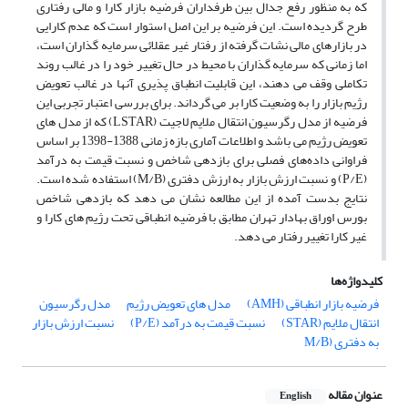
که به منظور رفع جدال بین طرفداران فرضیه بازار کارا و مالی رفتاری
طرح گردیده است. این فرضیه بر این اصل استوار است که عدم کارایی
در بازارهای مالی نشات گرفته از رفتار غیر عقلائی سرمایه گذاران است،
اما زمانی که سرمایه گذاران با محیط در حال تغییر خود را در غالب روند
تکاملی وقف می دهند، این قابلیت انطباق پذیری آنها در غالب تعویض
رژیم بازار را به وضعیت کارا بر می گرداند. برای بررسی اعتبار تجربی این
فرضیه از مدل رگرسیون انتقال ملایم لاجیت (LSTAR) که از مدل های
تعویض رژیم می باشد و اطلاعات آماری بازه زمانی 1388-1398 بر اساس
فراوانی داده‌های فصلی برای بازدهی شاخص و نسبت قیمت به درآمد
(P/E) و نسبت ارزش بازار به ارزش دفتری (M/B) استفاده شده است.
نتایج بدست آمده از این مطالعه نشان می دهد که بازدهی شاخص
بورس اوراق بهادار تهران مطابق با فرضیه انطباقی تحت رژیم های کارا و
غیر کارا تغییر رفتار می دهد.
کلیدواژه‌ها
فرضیه بازار انطباقی (AMH)
مدل های تعویض رژیم
مدل رگرسیون
انتقال ملایم (STAR)
نسبت قیمت به درآمد (P/E)
نسبت ارزش بازار
به دفتری (M/B
عنوان مقاله
English