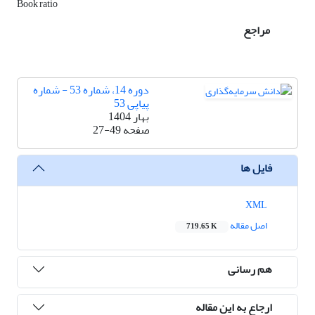
Book ratio
مراجع
دوره 14، شماره 53 - شماره
پیاپی 53
بهار 1404
صفحه
27-49
فایل ها
XML
اصل مقاله
719.65 K
هم رسانی
ارجاع به این مقاله