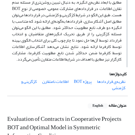
مطابق با ابعاد نظریه‌ی انگیزه، به دنبال تبیین روشن‌تری از مسئله عدم
تقارن اطلاعات در قراردادهای مشارکت عمومی– خصوصی از نوع BOT
هست. طبق این الگو در شرایط کژگزینی و کژمنشی در قراردادها می‌توان
مطابق اصل آشکارسازی، قراردادها به‌گونه‌ای ارائه شود که متناسب با
انگیزه دو طرف، تابع مطلوبیت حداکثر شود. مطابق با این الگو می‌توان
مسئله کژگزینی را از طریق تحریک انگیزه‌های متقاضیان و انتخاب
قرارداد توسط آن‌ها حل نمود تا چارچوب کلی برای انتخاب الگوی بهینه
توسط کارفرما ارائه شود. نتایج نشان می‌دهد آشکارسازی اطلاعات
توسط کارفرما ضمن حداکثر شدن تابع مطلوبیت کارفرما، مشارکت
کارگزار نیز مطابق با اهداف در شرایط اطلاعات متقارن تأمین ‌‌می‌گردد.
کلیدواژه‌ها
نظریه‌ی قراردادها
پروژه BOT
اطلاعات نامتقارن
کژگزینی و
کژمنشی
عنوان مقاله
English
Evaluation of Contracts in Cooperative Projects
BOT and Optimal Model in Symmetric