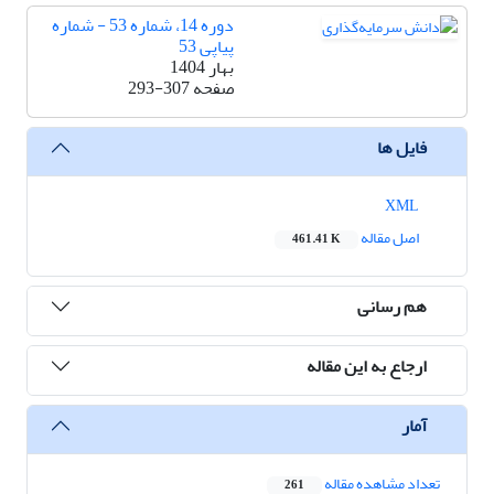
دوره 14، شماره 53 - شماره
پیاپی 53
بهار 1404
صفحه
293-307
فایل ها
XML
اصل مقاله
461.41 K
هم رسانی
ارجاع به این مقاله
آمار
تعداد مشاهده مقاله
261