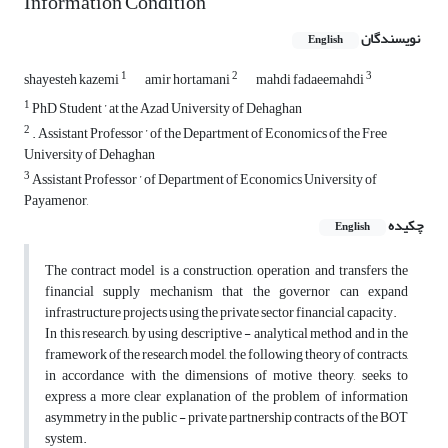
Information Condition
نویسندگان
English
1
2
3
shayesteh kazemi
amir hortamani
mahdi fadaeemahdi
1
PhD Student ’ at the Azad University of Dehaghan
2
. Assistant Professor ’ of the Department of Economics of the Free
University of Dehaghan
3
Assistant Professor ’ of Department of Economics University of
Payamenor,
چکیده
English
The contract model is a construction, operation and transfers the
financial supply mechanism that the governor can expand
infrastructure projects using the private sector financial capacity.
In this research, by using descriptive - analytical method and in the
framework of the research model, the following theory of contracts,
in accordance with the dimensions of motive theory, seeks to
express a more clear explanation of the problem of information
asymmetry in the public - private partnership contracts of the BOT
system.