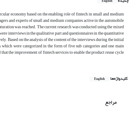
چکیده
English
e circular economy based on the enabling role of fintech in small and medium
nagers and experts of small and medium companies active in the automobile
l saturation was reached. The current research was conducted using the mixed
were interviews in the qualitative part and questionnaires in the quantitative
ly. Based on the analysis of the content of the interviews, during the initial
s, which were categorized in the form of five sub categories and one main
ed that the improvement of fintech services to enable the product reuse cycle
کلیدواژه‌ها
English
مراجع