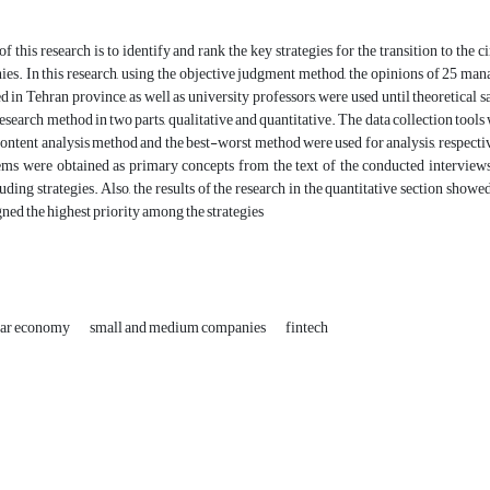
f this research is to identify and rank the key strategies for the transition to th
es. In this research, using the objective judgment method, the opinions of 25 ma
ed in Tehran province, as well as university professors, were used until theoretica
esearch method in two parts, qualitative and quantitative. The data collection tools 
 content analysis method and the best-worst method were used for analysis, respective
tems were obtained as primary concepts from the text of the conducted interview
uding strategies. Also, the results of the research in the quantitative section show
gned the highest priority among the strategies
lar economy
small and medium companies
fintech