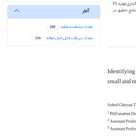
مصاحبه و در بخش کمی پرسشنامه بود و برای تحلیل به ترتیب از روش تحلیل محتوا و روش بهترین-بدترین استفاده شد. براساس تحلیل محتوای مصاحبه ها، در طی کدگذاری اولیه، 19
تایج تحقیق در
آمار
تعداد مشاهده مقاله
260
تعداد دریافت فایل اصل مقاله
254
Identifying 
small and 
Soheil Gheyasi T
1
PhD student, De
2
Assistant Profe
3
Assistant Profe