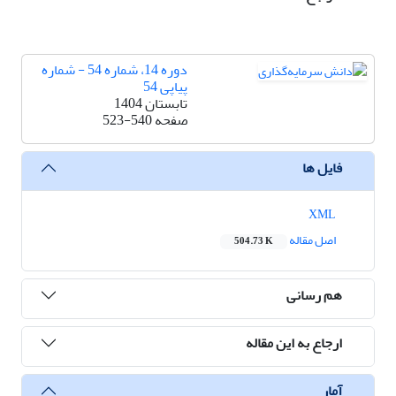
دوره 14، شماره 54 - شماره
پیاپی 54
تابستان 1404
صفحه
523-540
فایل ها
XML
اصل مقاله
504.73 K
هم رسانی
ارجاع به این مقاله
آمار