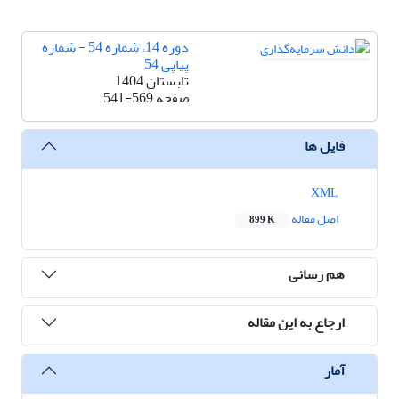
دوره 14، شماره 54 - شماره
پیاپی 54
تابستان 1404
صفحه
541-569
فایل ها
XML
اصل مقاله
899 K
هم رسانی
ارجاع به این مقاله
آمار