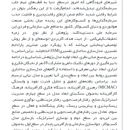
شهرهای فرودگاهی که امروز درسطح دنیا به قطب‌های مهم جلب
سرمایه‌گذاری تبدیل‌شده‌اند، انجام‌گرفت تا از این رهگذر بتوان در
شرایط رقابتی شدید حاکم ضمن ارتقای رقابت‌پذیری و قابلیت جذب
سرمایه‌گذاری‌ها و کسب‌وکارهای این پدیده میان بخشی صنعت
هوانوردی و دنیای کسب‌و‌کار، کشور به منافع ملی، سازمانی و فردی این
سرمایه ملی دست‌پیدا‌کند. پژوهش از نظر نوع ‌ در زمره
تحقیقات‌کیفی‌کمی ، از جهت هدف کاربردی-توسعه‌ای و از نظر روش
توصیفی-پیمایشی می‌باشد که با رویکرد نوین مبتنی‌بر پارادایم
تفسیری، مدل‌سازی ساختاری تفسیری(ISM) انجام‌شد. براین اساس با
بررسی وسیع مبانی نظری، ابعاد اولیه مدل پژوهش شناسایی و در ادامه
با بهره‌گیری از دورهای تکنیک دلفی و مشارکت 18نفر از نخبگان فکری و
ابزاری، ابعاد نهایی معرفی و با استفاده از گام‌های مدل‌سازی ساختاری
تفسیری روابط بین ابعاد و سطح‌بندی آنها تعیین و مدل نهایی ترسیم
شد. براساس یافته‌های تحقیق و تحلیل قدرت نفوذ و وابستگی
(MICMAC) رهبری کارآفرینانه، دستگاه فکری‌ کارآفرینانه، فرهنگ
‌کارآفرینانه به‌عنوان سنگ‌بنای ابعاد مدل در سطح چهارم، مدیریت
استراتژیک منابع، رفتار فرصت‌جویی، رفتار مزیت‌طلبی، نوآوری مستمر،
ریسک‌پذیری و پیش‌بینی ریسک، رفتار پیشگامانه و فعال در سطح
سوم، تعادل بین رفتارهای فرصت‌جویی و مزیت‌طلبی و تخصیص منابع
بین این‌دو، در سطح دوم و نوسازی استراتژیک، بازسازی مدل
کسب‌و‌کار، جوانسازی سازمانی و بازآفرینی پایدار در سطح اول به‌عنوان
ابعاد اصلی و سطوح مدل نهایی را تشکیل می‌دهند که محققان