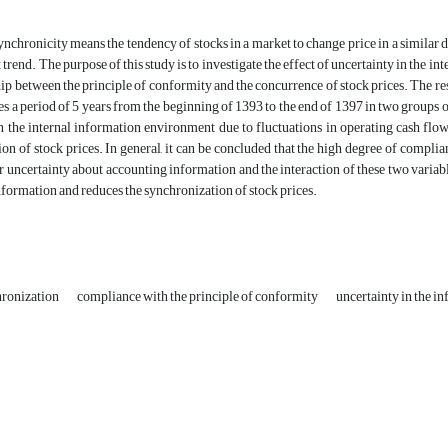
ynchronicity means the tendency of stocks in a market to change price in a similar
 trend. The purpose of this study is to investigate the effect of uncertainty in the 
hip between the principle of conformity and the concurrence of stock prices. The 
s a period of 5 years from the beginning of 1393 to the end of 1397 in two groups
n the internal information environment due to fluctuations in operating cash flo
on of stock prices. In general, it can be concluded that the high degree of complian
r uncertainty about accounting information and the interaction of these two varia
formation and reduces the synchronization of stock prices.
hronization
compliance with the principle of conformity
uncertainty in the 