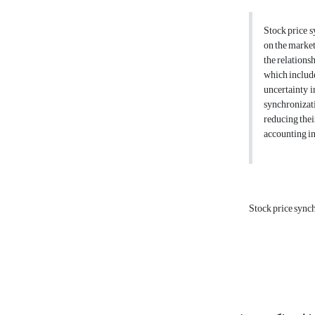
Stock price s
on the market
the relations
which include
uncertainty i
synchronizati
reducing thei
accounting in
Stock price sync