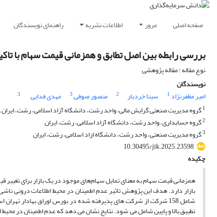
صفحه اصلی
مرور
اطلاعات نشریه
راهنمای نویسندگان
بررسی رابطه بین اصل تطابق و همزمانی قیمت سهام با تاکی
نوع مقاله : مقاله پژوهشی
نویسندگان
3
3
2
1
امیر مظفرنژاد
سینا خردیار
منصور صوفی
مهدی فدایی
1
گروه مدیریت صنعتی گرایش مالی، واحد رشت، دانشگاه آزاد اسلامی، رشت، ایران.
2
گروه حسابداری، واحد رشت، دانشگاه آزاد اسلامی، رشت، ایران
3
گروه مدیریت صنعتی، واحد رشت، دانشگاه ازاد اسلامی، رشت، ایران
10.30495/jik.2025.23598
چکیده
همزمانی قیمت سهام به معنای تمایل سهام‌های موجود در یک بازار برای تغییر ق
بازار دارد. هدف این پژوهش تاثیر عدم اطمینان در محیط اطلاعات درونی ناشی
تطبیق بالا و پایین شامل می شود. نتایج نشان می دهد که عدم اطمینان در محیط 