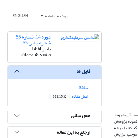
ورود به سامانه
ENGLISH
دوره 14، شماره 55 -
شماره پیاپی 55
پاییز 1404
صفحه
243-258
فایل ها
XML
اصل مقاله
501.15 K
بستگی به روند
هم رسانی
. نمونه پژوهش
5 ساله از ابتدای سال 1393 تا انتهای سال 1397 را در دو گروه شرکت‌ها با درجه
ارجاع به این مقاله
ین موجب افزایش