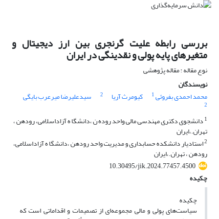
بررسی رابطه علیت گرنجری بین ارز دیجیتال و
متغیرهای پایه پولی و نقدینگی در ایران
نوع مقاله : مقاله پژوهشی
نویسندگان
2
1
محمد احمدی بفروئی
کیومرث آریا
سیدعلیرضا میرعرب بایگی
2
1
دانشجوی دکتری مهندسی مالی واحد روده ن ،دانشگا ه آزاداسلامی، رودهن ،
تهران.،ایران
2
استادیار دانشکده حسابداری و مدیریت واحد رودهن ،دانشگا ه آزاداسلامی،
رودهن ، تهران.،ایران
10.30495/jik.2024.77457.4500
چکیده
چکیده
سیاست‌های پولی و مالی مجموعه‌ای از تصمیمات و اقداماتی است که