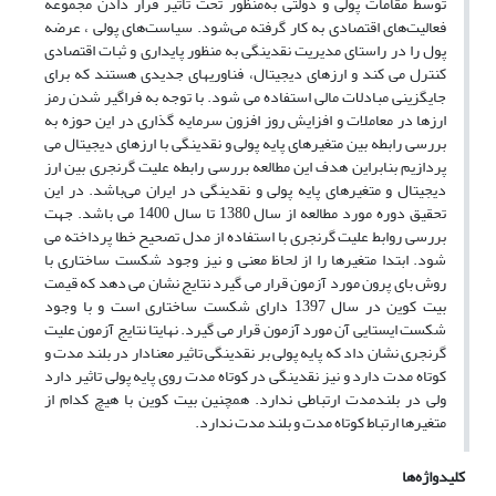
توسط مقامات پولی و دولتی به‌منظور تحت تأثیر قرار دادن مجموعه
فعالیت‌های اقتصادی به کار گرفته می‌شود. سیاست‌های پولی ، عرضه
پول را در راستای مدیریت نقدینگی به منظور پایداری و ثبات اقتصادی
کنترل می کند و ارزهای دیجیتال، فناوریهای جدیدی هستند که برای
جایگزینی مبادلات مالی استفاده می شود. با توجه به فراگیر شدن رمز
ارزها در معاملات و افزایش روز افزون سرمایه گذاری در این حوزه به
بررسی رابطه بین متغیرهای پایه پولی و نقدینگی با ارزهای دیجیتال می
پردازیم بنابراین هدف این مطالعه بررسی رابطه علیت گرنجری بین ارز
دیجیتال و متغیرهای پایه پولی و نقدینگی در ایران می‌باشد. در این
تحقیق دوره مورد مطالعه از سال 1380 تا سال 1400 می باشد. جهت
بررسی روابط علیت گرنجری با استفاده از مدل تصحیح خطا پرداخته می
شود. ابتدا متغیرها را از لحاظ معنی و نیز وجود شکست ساختاری با
روش بای پرون مورد آزمون قرار می گیرد نتایج نشان می دهد که قیمت
بیت کوین در سال 1397 دارای شکست ساختاری است و با وجود
شکست ایستایی آن مورد آزمون قرار می گیرد. نهایتا نتایج آزمون علیت
گرنجری نشان داد که پایه پولی بر نقدینگی تاثیر معنادار در بلند مدت و
کوتاه مدت دارد و نیز نقدینگی در کوتاه مدت روی پایه پولی تاثیر دارد
ولی در بلندمدت ارتباطی ندارد. همچنین بیت کوین با هیچ کدام از
متغیرها ارتباط کوتاه مدت و بلند مدت ندارد.
کلیدواژه‌ها