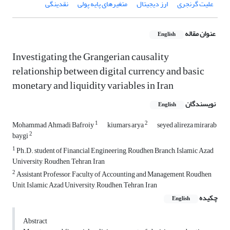
علیت گرنجری
ارز دیجیتال
متغیرهای پایه پولی
نقدینگی
عنوان مقاله
English
Investigating the Grangerian causality
relationship between digital currency and basic
monetary and liquidity variables in Iran
نویسندگان
English
1
2
Mohammad Ahmadi Bafroiy
kiumars arya
seyed alireza mirarab
2
baygi
1
Ph.D. student of Financial Engineering, Roudhen Branch, Islamic Azad
University, Roudhen, Tehran, Iran
2
Assistant Professor, Faculty of Accounting and Management, Roudhen
Unit, Islamic Azad University, Roudhen, Tehran, Iran
چکیده
English
Abstract