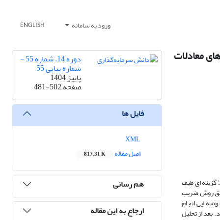
ورود به سامانه
ENGLISH
ای معادلات
دوره 14، شماره 55 -
شماره پیاپی 55
پاییز 1404
صفحه
481-502
فایل ها
XML
اصل مقاله
817.31 K
مقاله حاضر از نظر روش ، توصیفی – پیمایشی ، از نظر هدف کاربردی بوده و جهت گرد آوری داده های میدانی از پرسشنامه ای استاندارد با 38 سوال و با مقیاس رتبه ای 5 گزینه ای طیف
هم رسانی
ایید گردید. پایایی پرسشنامه از طریق روش ضریب
 طریق روش تصادفی خوشه ایی انجام
ارجاع به این مقاله
ل عاملی مناسب بودند. بعد از تحلیل