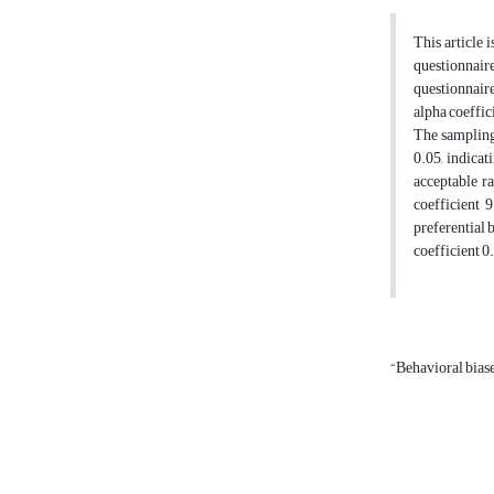
This article 
questionnaire
questionnaire
alpha coeffic
The sampling
0.05, indicat
acceptable ra
coefficient 9
preferential 
coefficient 0.
“Behavioral biase