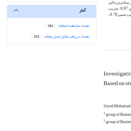
بیشترین تاثیر
را بر تصمیم گیری خرید خانم های جوان داشته اند :احساسی(ضریب معنی داری 9.88، ضریب مسیر0.92، میانگین رتبه 78/9 ، رتبه 1) ، قضاوتی(ضریب معنی داری 8.87، ضریب
آمار
مسیر0.85، میانگین رتبه 27/9 ، رتبه2)، ترجیحی یا الویت(ضریب معنی داری 8.25، ضریب مسیر0.82، میانگین رتبه 98/8 ، رتبه3) ، شناختی(ضریب معنی داری 7.89، ضریب مسیر0.78 ،
تعداد مشاهده مقاله
261
تعداد دریافت فایل اصل مقاله
253
Investigati
Based on s
Seyed Mohamad t
1
group of Busine
2
group of Busines