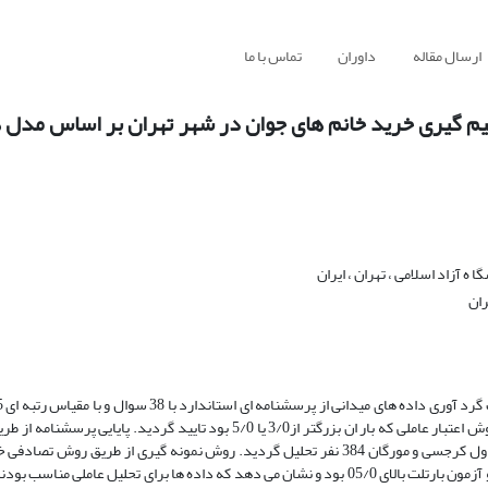
ارسال مقاله
داوران
تماس با ما
م گیری خرید خانم های جوان در شهر تهران بر اساس مدل ه
ه آزاد اسلامی ، تهران ، ایران
ران
لیکرت انجام گرفته است. روایی پرسشنامه از طریق 10 نفر از خبرگان رفتار و روش اعتبار عاملی که بار ان بزرگتر از3/0 یا 5/0 بود ت
آلفای کرونباخ که 92درصد بود تایید گردید .حجم نمونه آماری تحقیق طبق جدول کرجسی و مورگان 384 نفر تحلیل گردید. روش نمونه گیری از
گرفته است. و آزمون کی.ام.او بالای 5/0 بود که کفایت نمونه گیری را نشان داد و آزمون بارتلت بالای 05/0 بود و نشان می دهد که داده ها برای تحلی