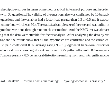
is descriptive-survey in terms of method, practical in terms of purpose, and in order
 with 38 questions.The validity of the questionnaire was confirmed by 10 behaviora
 questions, and the variables had a factor load greater than 0.3 or 0.5 and it was
ient method, which was 92%. The statistical sample size of the research was unlimi
 method was done through random cluster method. And the KMO test was above 0.5
ing that the data were suitable for factor analysis. After analyzing the data by s
nge and the results show that all the hypotheses are confirmed and the variables 
.88, path coefficient 0.92, average rating 9.78), judgmental behavioral distortion
behavioral distortions (significant coefficient 8.25, path coefficient 0.82, average r
78, average rank 7.82), behavioral distortions resulting from results (significant coef
s of Life style”
“buying decisions making ”
“ young women in Tehran city ”