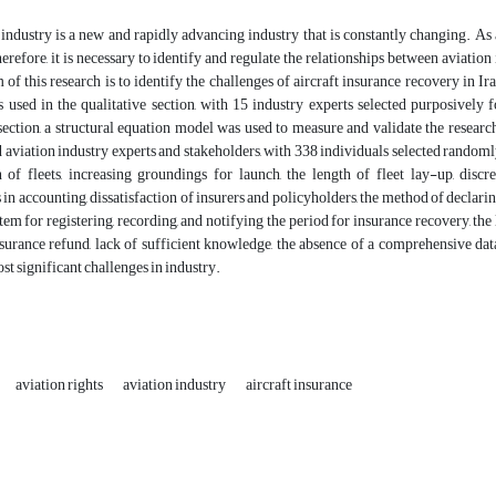
industry is a new and rapidly advancing industry that is constantly changing. As 
refore, it is necessary to identify and regulate the relationships between aviation 
of this research is to identify the challenges of aircraft insurance recovery in
 used in the qualitative section, with 15 industry experts selected purposively 
section, a structural equation model was used to measure and validate the research
 aviation industry experts and stakeholders, with 338 individuals selected randomly
n of fleets, increasing groundings for launch, the length of fleet lay-up, dis
 in accounting, dissatisfaction of insurers and policyholders, the method of declarin
em for registering, recording, and notifying the period for insurance recovery, the 
urance refund, lack of sufficient knowledge, the absence of a comprehensive data
t significant challenges in industry.
aviation rights
aviation industry
aircraft insurance