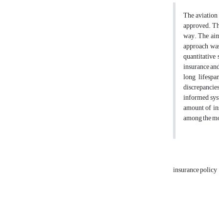
The aviation 
approved. The
way. The aim 
approach was
quantitative 
insurance and
long lifespa
discrepancies
informed syst
amount of ins
among the mos
insurance policy