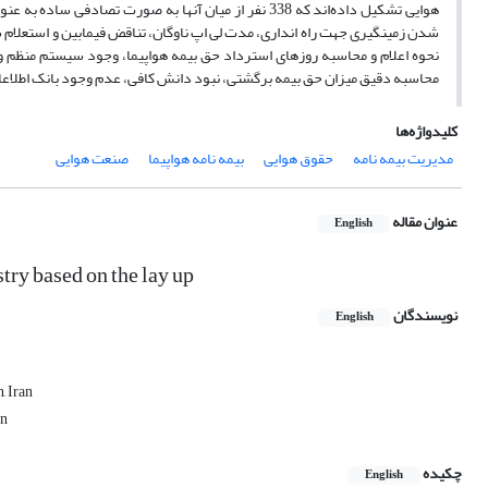
هوایی تشکیل داده‌اند که 338 نفر از میان آنها به صورت 
شدن زمینگیری جهت راه انداری، مدت لی اپ ناوگان، تناقض فیمابین و استعلام شر
نحوه اعلام و محاسبه روزهای استرداد حق بیمه هواپیما، وجود سیستم منظم و آگ
محاسبه دقیق میزان حق بیمه برگشتی، نبود دانش کافی، عدم وجود بانک اطلاعا
کلیدواژه‌ها
مدیریت بیمه نامه
حقوق هوایی
بیمه نامه هواپیما
صنعت هوایی
عنوان مقاله
English
stry based on the lay up
نویسندگان
English
, Iran
an
چکیده
English