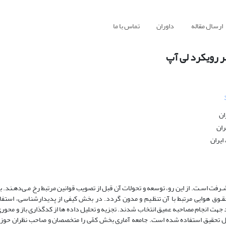
ارسال مقاله
داوران
تماس با ما
ر رویکرد لی آپ
ان
ران
ایران
ت اسـت. از این رو، توسعه و تحولات آن قبل از تصویب قوانین مرتبط رخ مـی‌دهـند. بـ
حقـوق هوایی مرتبط با آن تنظـیم و مدون گردد. در بخش کیفی از پدیدارشناسی، است
ورت هدفمند جهت انجام مصاحبه عمیق انتخاب شدند. تجزیه و تحلیل داده ها از کدگذاری باز و مح
دل تحقیق استفاده شده است. جامعه آماری بخش کمّی را متخصصان و صاحب نظران حوز