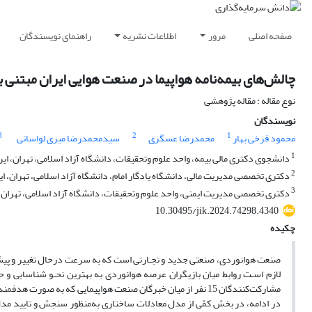
صفحه اصلی
مرور
اطلاعات نشریه
راهنمای نویسندگان
چالش‌های بیمه‌نامه هواپیما در صنعت هوایی ایران مبتنی ب
نوع مقاله : مقاله پژوهشی
نویسندگان
3
2
1
محمود فرخی بهار
محمدرضا عسگری
سیدمحمدرضا میری لواسانی
1
دانشجوی دکتری مالی بیمه، واحد علوم وتحقیقات، دانشگاه آزاد اسلامی، تهران، ایر
2
دکتری تخصصی مدیریت مالی، دانشگاه یادگار امام، دانشگاه آزاد اسلامی، تهران، ای
3
دکتری تخصصی مدیریت ایمنی، واحد علوم وتحقیقات، دانشگاه آزاد اسلامی، تهران، 
10.30495/jik.2024.74298.4340
چکیده
صنعت هوانوردی، صنعتی جدید و تجـارتی است که به سرعت درحال تغییر و پیشـرف
لازم اسـت روابط میان بازیگران عرصه هوانوردی به بهترین نحـو شناسایی و 
مشارکت‌کنندگان 15 نفر از میان خبرگان صنعت هواپیمایی که به ص
در ادامه، در بخش کمّی از مدل معادلات ساختاری به‌منظور سنجش و تایید م