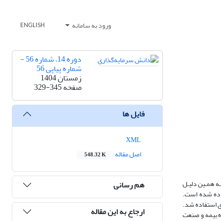
ورود به سامانه
ENGLISH
دوره 14، شماره 56 -
شماره پیاپی 56
زمستان 1404
صفحه
329-345
فایل ها
XML
اصل مقاله
548.32 K
ه همـین دلیـل
هم رسانی
فاده شده است.
وری استفاده شد.
ارجاع به این مقاله
ه بیمه و صنعت