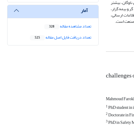
نی ناوگان، بیشتر
ر و بیمه گزار،
آمار
لاعات ارسالی،
ن صنعت است.
تعداد مشاهده مقاله
328
تعداد دریافت فایل اصل مقاله
525
challenges o
Mahmoud Farokh
1
PhD student in i
2
Doctorate in Fi
3
PhD in Safety M