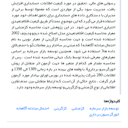
رسوایی های مالی ، تحقیق در مورد کیفیت اطلاعات حسابداری افزایش
یافت، مدیریت سود یکی از مواردی است که معمولا توسط برخی از
مدیران با دستکاری داده های حسابداری برای تحقق اهداف خود مورد
استفاده قرار می گیرد که این موضوع عمدتاً از طریق کیفیت اقلام تعهدی
اختیاری استفاده می شود. در این پژوهش جهت محاسبه کژمنشی از
معیار محاسبه کیفیت اقلام تعهدی مدل اصلاح شده دیچو ودیچف 2002
استفاده شده است و جهت محاسبه کژگزینی از معیار نوینی به نام
احتمال مبادله آگاهانه1 که مبتنی بر ساختار ریز معاملات2و با حجم بالای
داده ها3 استفاده می شود. همچنین توسعه بازار سرمایه بر اساس
معیارهای معرفی شده توسط بانک جهانی محاسبه شده است ، پس از
محاسبه مقدار هر کدام از متغیر ها جهت آزمون اثر متقابل از روش
اتورگرسیو برداری4 با وقفه های بهینه در بازه زمانی 1389 الی 1398 و
اطلاعات 280 شرکت پذیرفته شده در بورس اوراق بهادار مورد آزمون
قرار گرفت ، نتایج حاکی از آن اسـت کـه ارتباط متقابلی بین عدم تقارن
اطلاعاتی از نوع کژمنشی و کژگرینی و توسعه بازار سرمایه وجود دارد .
کلیدواژه‌ها
توسعه بازار سرمایه
کژمنشی
کژگزینی
احتمال مبادله آگاهانه
اتورگرسیون برداری