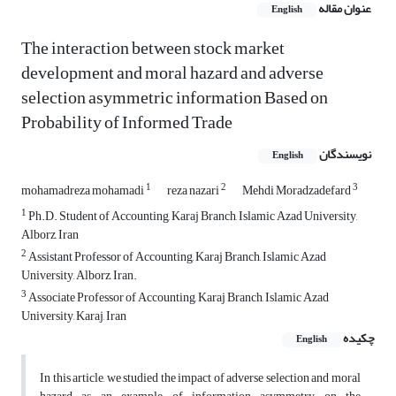
عنوان مقاله
English
The interaction between stock market
development and moral hazard and adverse
selection asymmetric information Based on
Probability of Informed Trade
نویسندگان
English
1
2
3
mohamadreza mohamadi
reza nazari
Mehdi Moradzadefard
1
Ph.D. Student of Accounting, Karaj Branch, Islamic Azad University,
Alborz, Iran
2
Assistant Professor of Accounting, Karaj Branch, Islamic Azad
University, Alborz, Iran.
3
Associate Professor of Accounting, Karaj Branch, Islamic Azad
University, Karaj, Iran
چکیده
English
In this article, we studied the impact of adverse selection and moral