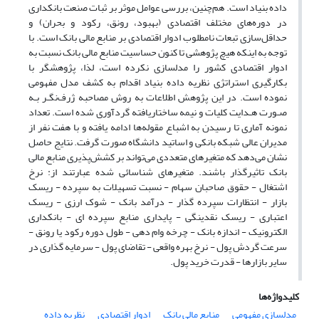
داده بنیاد است. هم‌چنین، بررسی عوامل موثر بر ثبات صنعت بانکداری
در دوره‌های مختلف اقتصادی (بهبود، رونق، رکود و بحران) و
حداقل‌سازی تبعات نامطلوب ادوار اقتصادی بر منابع مالی بانک است. با
توجه به اینکه هیچ پژوهشی تا کنون حساسیت منابع مالی بانک نسبت به
ادوار اقتصادی کشور را مدلسازی نکرده است، لذا، پژوهشگر با
بکارگیری استراتژی نظریه داده بنیاد اقدام به کشف مدل مفهومی
نموده است. در این پژوهش اطلاعات به روش مصاحبه ژرف‌نگـر بـه
صـورت هـدایت کلیات و نیمه ساختاریافته گردآوری شده است. تعداد
نمونه آماری تا رسیدن به اشباع مقوله‌ها ادامه یافته و با هفت نفر از
مدیران عالی شبکه بانکی و اساتید دانشگاه صورت گرفت. نتایج حاصل
نشان می‌دهد که متغیرهای متعددی می‌تواند بر کشش‌پذیری منابع مالی
بانک تاثیرگذار باشند. متغیرهای شناسائی شده عبارتند از: نرخ
اشتغال - حقوق صاحبان سهام - نسبت تسهیلات به سپرده - ریسک
بازار - انتظارات سپرده گذار - درآمد بانک - شوک ارزی - ریسک
اعتباری - ریسک نقدینگی - پایداری منابع سپرده ای - بانکداری
الکترونیک - اندازه بانک - چرخه وام دهی - طول دوره رکود یا رونق -
سرعت گردش پول - نرخ بهره واقعی - تقاضای پول - سرمایه گذاری در
سایر بازارها - قدرت خرید پول.
کلیدواژه‌ها
مدلسازی مفهومی
منابع مالی بانک
ادوار اقتصادی
نظریه داده